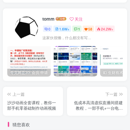
tomm
关注
0
1.6W+
1
58
24.2W+
这家伙很懒，什么都没有写...
夸克网盘20t 会员 申请
IT类所有渠道合集 持续日更，目前近四千多条资源 年费用户微信私信获取权限
上一篇
下一篇
沙沙动画全套课程，教你一
低成本高清虚拟直播间搭建
部手机零基础制作动画视频
教程，一部手机+一台电脑
+一块绿布轻松搞定
猜您喜欢