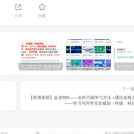
分享
收藏
夸克网盘20t 会员 申请
IT类所有渠道合集 持续日更，目前近四千多条资源 年费用户微信私信获取权限
下一
【朱博老师】走进985——全科万能学习方法 +通往名校
——学习与升学完全规划（年级、科