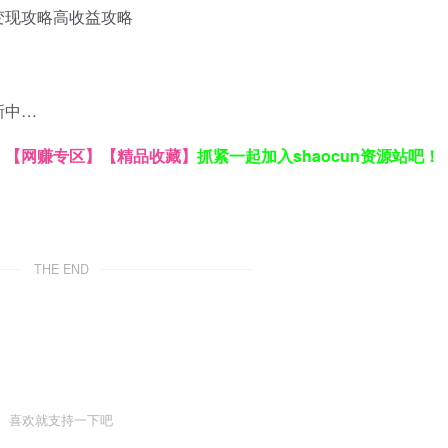
变现攻略
高收益攻略
新中…
】
【网赚专区】
【精品收藏】
抓紧一起加入shaocun资源站吧！
THE END
喜欢就支持一下吧