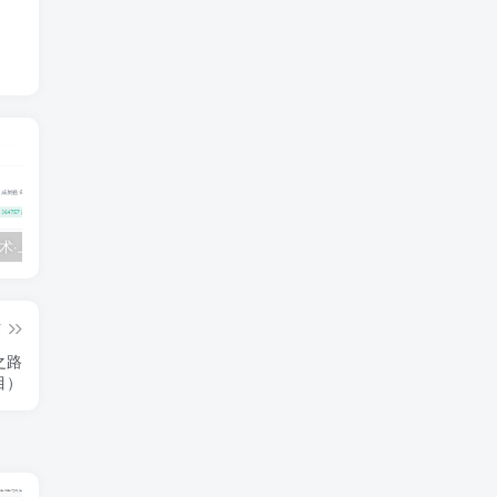
💵 生财有术·上千条付费资源合集（最新）
【每天都会更新】最新付费社群公众号文章
黑马 – AI大模型三期（无秘）
篇
之路
目）