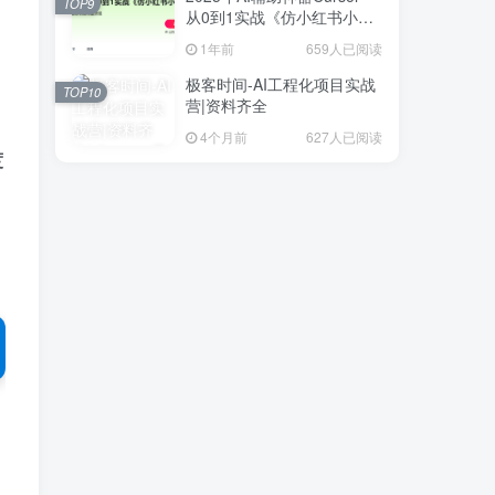
TOP9
从0到1实战《仿小红书小程
，
序》
1年前
659人已阅读
极客时间-AI工程化项目实战
TOP10
营|资料齐全
4个月前
627人已阅读
度