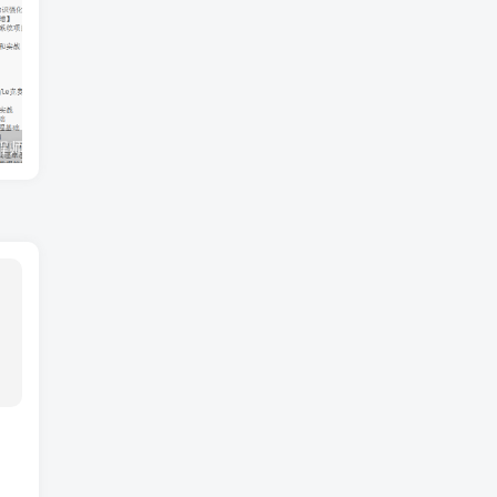
百战-AI算法工程师就业班|价值18980元|冲击百万年薪|完结无秘
知识星球：300+付费课程与资料合集