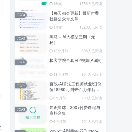
1年前
1586人已阅读
【每天都会更新】最新付费
TOP4
社群公众号文章
1年前
1320人已阅读
黑马 – AI大模型三期（无
TOP5
秘）
12个月前
996人已阅读
极客学院全套ⅥP视频(AS版)
TOP6
11个月前
804人已阅读
百战-AI算法工程师就业班|价
TOP7
值18980元|冲击百万年薪|完
结无秘
6个月前
780人已阅读
知识星球：300+付费课程与
TOP8
资料合集
9个月前
701人已阅读
式
2025年AI辅助神器Cursor–