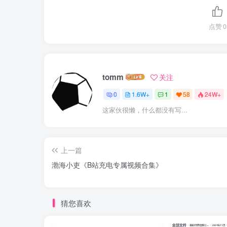
点赞
0
tomm
关注
0
1.6W+
1
58
24W+
这家伙很懒，什么都没有写...
上一篇
渤海小吏《B站充电专属视频合集》
猜您喜欢