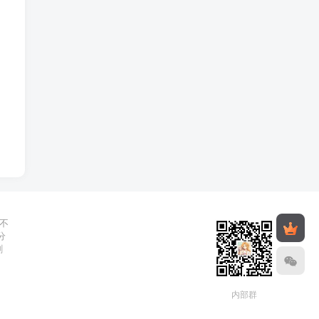
不
分
删
内部群