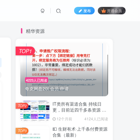
发布
开通会员
精华资源
TOP1
4223人已阅读
夸克网盘20t 会员 申请
IT类所有渠道合集 持续日
TOP2
更，目前近四千多条资源 年
费用户微信私信获取权限
12个月前
4124人已阅读
💵 生财有术·上千条付费资源
TOP3
合集（最新）