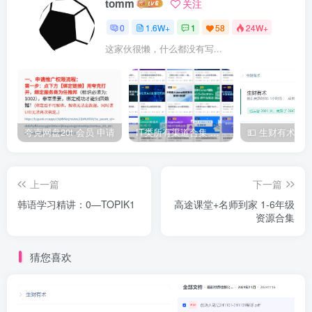
tomm
关注
0
1.6W+
1
58
24W+
这家伙很懒，什么都没有写...
夸克网盘20t 会员 申请
IT类所有渠道合集 持续日更，目前近四千多条资源 年费用户微信私信获取权限
上一篇
下一篇
韩语学习精讲：0—TOPIK1
高途课堂+名师到家 1-6年级
资源合集
猜您喜欢