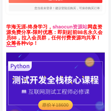
您当前未登录！建议登陆后购买，可保存购买订单
学海无涯-终身学习，
shaocun资源站
网盘资
源免费分享-限时优惠：即刻起前88名永久会
员88，拉入会员群，任何付费资源均共享！
众筹各种vip！