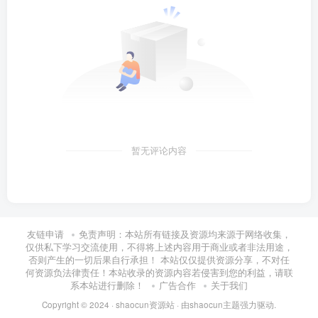
暂无评论内容
友链申请
免责声明：本站所有链接及资源均来源于网络收集，
仅供私下学习交流使用，不得将上述内容用于商业或者非法用途，
否则产生的一切后果自行承担！ 本站仅仅提供资源分享，不对任
何资源负法律责任！本站收录的资源内容若侵害到您的利益，请联
系本站进行删除！
广告合作
关于我们
Copyright © 2024 ·
shaocun资源站
· 由
shaocun主题
强力驱动.