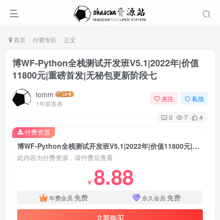
首页
付费专区
正文
博WF-Python全栈测试开发班V5.1|2022年|价值
11800元|重磅首发|无秘包更新阶段七
tomm
关注
私信
1年前发布
0
7
4
付费资源
博WF-Python全栈测试开发班V5.1|2022年|价值11800元|重磅首发|无秘包更新阶段七
此内容为付费资源，请付费后查看
8.88
￥
免费
免费
年费会员
永久会员
立即购买