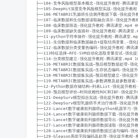
├──104-竞争风险模型基本概念-强化提升教程-腾讯课堂.mp
├──105-DeepHit深度竞争风险模型实战-强化提升教程-腾
├──106-METABRIC乳腺癌生信测序数据下载-强化提升教程
├──107-临床数据和生信数据读取融合演示-强化提升教程-腾
├──108-临床数据筛选-强化提升教程-腾讯课堂.mp4 46.
├──109-临床数据缺失值插补-强化提升教程-腾讯课堂.mp4
├──11-python字符串操作-强化提升教程-腾讯课堂.mp4 
├──111-生信数据和临床数据融合+提取结局变量.-强化提升
├──112-临床数据分类变量热编码-强化提升教程-腾讯课堂.m
├──113特征选择–RFE-SVM自动化选取变量尝试-强化提升
├──114-分类模型建立-强化提升教程-腾讯课堂.mp4 101
├──116-METABRIC数据集实战–预后模型数据处理-强化提
├──117-METABRIC数据集实战–生存状态编码-强化提升教
├──118-METABRIC数据集实战–预后模型建立-强化提升教
├──119-METABRIC数据集实战–参数调整及超参数搜索-
├──12-Python数据存储结构–列表List-强化提升教程-腾
├──120-预后模型评价–时间依赖性ROC和IBF-强化提升教程
├──121-DeepSurv模型拟合实战-强化提升教程-腾讯课堂.
├──122-DeepSurv模型乳腺癌手术治疗推荐-强化提升教程
├──123-Lancet数字健康前列腺癌python机器学习-强
├──124-Lancet数字健康前列腺癌数据下载-强化提升教程
├──125-Lancet数字健康前列腺癌数据导出-强化提升教程
├──127-Lancet数字健康前列腺癌数据读取-强化提升教程
├──128-Lancet数字健康前列腺癌数据过滤与编码-强化提
├──129-Gleason系统字段编码及处理-强化提升教程-腾讯