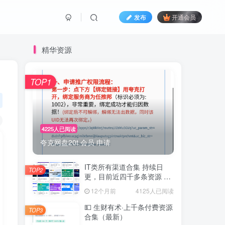
发布
开通会员
精华资源
TOP1
4225人已阅读
夸克网盘20t 会员 申请
IT类所有渠道合集 持续日
TOP2
更，目前近四千多条资源 年
费用户微信私信获取权限
12个月前
4125人已阅读
💵 生财有术·上千条付费资源
TOP3
合集（最新）