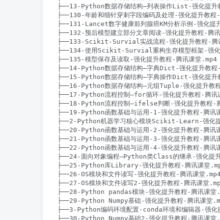
├──13-Python数据存储结构–列表操作List-强化提升教
├──130-年龄和细针穿刺字段编码及处理-强化提升教程-腾讯
├──131-Lancet数字健康前列腺癌KM分析示例-强化提升教
├──132-预后模型建立部分文章阅读-强化提升教程-腾讯课堂.
├──133-Scikit-Survial实战流程-强化提升教程-腾讯
├──134-使用Scikit-Survial重构生存模型框架-强化
├──135-模型保存及读取-强化提升教程-腾讯课堂.mp4 8
├──14-Python数据存储结构–字典Dict-强化提升教程-腾
├──15-Python数据存储结构–字典操作Dict-强化提升教
├──16-Python数据存储结构–元组Tuple-强化提升教程-
├──17-Python流程控制–for循环-强化提升教程-腾讯课堂
├──18-Python流程控制–ifelse判断-强化提升教程-腾
├──19-Python函数基础与运用-1-强化提升教程-腾讯课堂.
├──2-Python机器学习核心模块Scikit-Learn-强化
├──20-Python函数基础与运用-2-强化提升教程-腾讯课堂.
├──21-Python函数基础与运用-3-强化提升教程-腾讯课堂.
├──22-Python函数基础与运用-4-强化提升教程-腾讯课堂.
├──24-面向对象编程–Python类Class的继承-强化提升
├──25-Python库Library-强化提升教程-腾讯课堂.mp4
├──26-OS模块和文件读写-强化提升教程-腾讯课堂.mp4 2
├──27-OS模块和文件读写2-强化提升教程-腾讯课堂.mp4 
├──28-Python pandas模块-强化提升教程-腾讯课堂.mp
├──29-Python Numpy基础-强化提升教程-腾讯课堂.mp4
├──3-Python编码环境配置-conda环境和编辑器-强化提
├──30-Python Numpy基础2-强化提升教程-腾讯课堂.mp