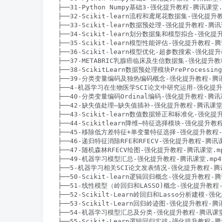
├──31-Python Numpy基础3-强化提升教程-腾讯课堂.mp
├──32-Scikit-learn流程和鸢尾花数据集-强化提升教程
├──33-Scikit-learn数据预处理-强化提升教程-腾讯课堂
├──34-Scikit-learn划分数据集和模型拟合-强化提升
├──35-Scikit-learn模型性能评估-强化提升教程-腾讯
├──36-Scikit-learn模型优化-超参数搜索-强化提升教
├──37-METABRIC乳腺癌临床及生信数据集-强化提升教程-
├──38-ScikitLearn数据预处理模块PreProcessi
├──39-分类变量编码及独热编码概念-强化提升教程-腾讯课堂
├──4-机器学习在生物医学SCI论文中研究运用-强化提升教程
├──40-分类变量编码Ordinal编码-强化提升教程-腾讯课堂
├──42-缺失值处理–缺失值插补-强化提升教程-腾讯课堂.mp
├──43-Scikit-learn数值数据矫正和标准化-强化提升
├──44-Scikitlearn降维–特征选择模块-强化提升教程-
├──45-移除低方差特征+单变量特征选择-强化提升教程-腾讯
├──46-递归特征消除RFE和RFECV-强化提升教程-腾讯课堂.
├──47-随机森林RFECV绘图-强化提升教程-腾讯课堂.mp4
├──49-机器学习模型汇总-强化提升教程-腾讯课堂.mp4 8
├──5-机器学习相关SCI论文发表情况-强化提升教程-腾讯课堂
├──50-Scikit-learn逻辑回归概念-强化提升教程-腾讯
├──51-线性模型（岭回归和LASSO)概念-强化提升教程-腾
├──52-Scikilt-Learn岭回归和Lasso分析建模-强
├──53-Scikilt-Learn回归岭迹图-强化提升教程-腾讯课
├──54-机器学习模型汇总及分类-强化提升教程-腾讯课堂.m
├──55-Scikit-Learn逻辑回归实战-强化提升教程-腾讯