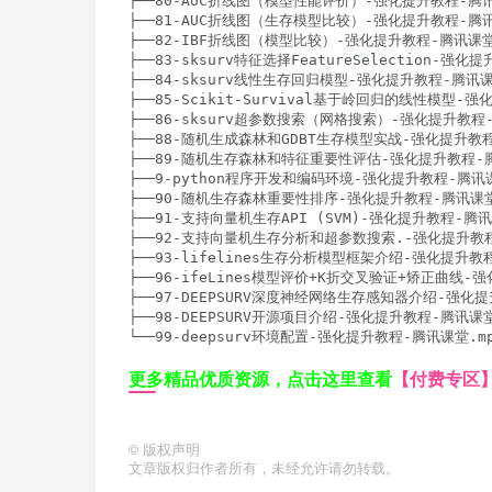
├──80-AUC折线图（模型性能评价）-强化提升教程-腾讯课堂
├──81-AUC折线图（生存模型比较）-强化提升教程-腾讯课堂
├──82-IBF折线图（模型比较）-强化提升教程-腾讯课堂.mp
├──83-sksurv特征选择FeatureSelection-强化提
├──84-sksurv线性生存回归模型-强化提升教程-腾讯课堂.
├──85-Scikit-Survival基于岭回归的线性模型-强化
├──86-sksurv超参数搜索（网格搜索）-强化提升教程-腾讯
├──88-随机生成森林和GDBT生存模型实战-强化提升教程-腾
├──89-随机生存森林和特征重要性评估-强化提升教程-腾讯课
├──9-python程序开发和编码环境-强化提升教程-腾讯课堂.
├──90-随机生存森林重要性排序-强化提升教程-腾讯课堂.m
├──91-支持向量机生存API (SVM)-强化提升教程-腾讯课堂
├──92-支持向量机生存分析和超参数搜索.-强化提升教程-腾
├──93-lifelines生存分析模型框架介绍-强化提升教程-
├──96-ifeLines模型评价+K折交叉验证+矫正曲线-强化
├──97-DEEPSURV深度神经网络生存感知器介绍-强化提升
├──98-DEEPSURV开源项目介绍-强化提升教程-腾讯课堂.m
更多精品优质资源，点击这里查看
【付费专区
©
版权声明
文章版权归作者所有，未经允许请勿转载。