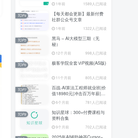
1年前
1589人已阅读
【每天都会更新】最新付费
TOP4
社群公众号文章
1年前
1322人已阅读
黑马 – AI大模型三期（无
TOP5
秘）
12个月前
998人已阅读
极客学院全套ⅥP视频(AS版)
TOP6
11个月前
805人已阅读
百战-AI算法工程师就业班|价
TOP7
值18980元|冲击百万年薪|完
结无秘
6个月前
781人已阅读
知识星球：300+付费课程与
TOP8
资料合集
9个月前
702人已阅读
2025年AI辅助神器Cursor–