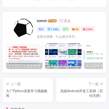
tomm
关注
0
1.6W+
1
58
24W+
这家伙很懒，什么都没有写...
夸克网盘20t 会员 申请
IT类所有渠道合集 持续日更，目前近四千多条资源 年费用户微信私信获取权限
上一篇
下一篇
大厂Python深度学习视频教
高级Android开发工程师（完
程
结无密）