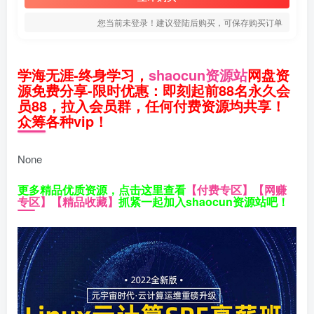
您当前未登录！建议登陆后购买，可保存购买订单
学海无涯-终身学习，
shaocun资源站
网盘资
源免费分享-限时优惠：即刻起前88名永久会
员88，拉入会员群，任何付费资源均共享！
众筹各种vip！
None
更多精品优质资源，点击这里查看
【付费专区】
【网赚
专区】
【精品收藏】
抓紧一起加入shaocun资源站吧！