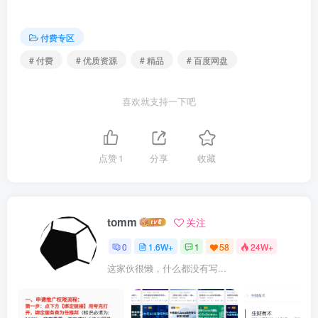
day06.二叉树01_ev.mp4
付费专区
day07.二叉树02_ev.mp4
# 付费
# 优质资源
# 精品
# 百度网盘
day08.算法与概述、排序算法_ev.mp4
喜欢就支持一下吧
day09.查找算法_ev.mp4
点赞
1
分享
收藏
第二阶段
1.uc
tomm
关注
day01：操作系统背景介绍、计算机系统分层、
0
1.6W+
1
58
24W+
环境变量、环境变量表、环境变量相关函数
这家伙很懒，什么都没有写...
_ev.mp4
day02：什么是库文件、静态库、动态库、静态