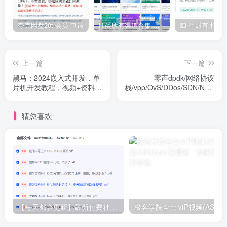
库和动态库比较_ev.mp4
夸克网盘20t 会员 申请
IT类所有渠道合集 持续日更，目前近四千多条资源 年费用户微信私信获取权限
day03.动态库的动态加载、错误处理、gdb调试
_ev.mp4
上一篇
下一篇
day04.虚拟地址空间、内存壁垒、段错误
黑马：2024嵌入式开发，单
零声dpdk/网络协议
片机开发教程，视频+资料
栈/vpp/OvS/DDos/SDN/NFV/
_ev.mp4
(102G) 价值万元
虚拟化/高性能专家之路 价值
5480元
猜您喜欢
day05：内存管理、内存映射的建立与解除、系
统调用_ev.mp4
day06：文件系统、文件类型、文件的打开与关
闭、文件的内核结构、文件描述符、文件的读写
_ev.mp4
【每天都会更新】最新付费社群公众号文章
极客学院全套ⅥP视频(AS版)
day07：顺序与随机读写、系统i.o与标准i.o、文