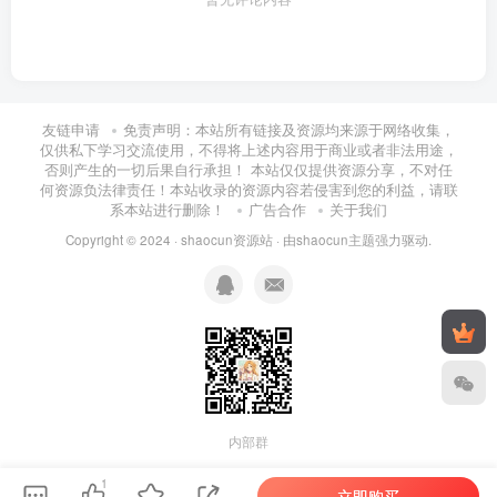
day15：信号处理的继承与恢复、发送信号、暂
停、睡眠与闹钟_ev.mp4
友链申请
免责声明：本站所有链接及资源均来源于网络收集，
day16.信号集、信号屏蔽_ev.mp4
仅供私下学习交流使用，不得将上述内容用于商业或者非法用途，
否则产生的一切后果自行承担！ 本站仅仅提供资源分享，不对任
何资源负法律责任！本站收录的资源内容若侵害到您的利益，请联
day17.现代风格的信号处理、现代风格的信号发
系本站进行删除！
广告合作
关于我们
送_ev.mp4
Copyright © 2024 ·
shaocun资源站
· 由
shaocun主题
强力驱动.
day18.进程间通信、有名管道、无名管道、管道
使用的特殊情况_ev.mp4
day19.ipc对象、共享内存、消息队列_ev.mp4
day20.信号量、ipc命令_ev.mp4
内部群
day21：网络基础、ip地址、套接字、相关函
1
立即购买