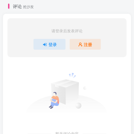
件描述符的复制、文件控制_ev.mp4
评论
抢沙发
day08：文件锁、文件锁的内核结构、访问测
试、权限掩码、修改文件大小_ev.mp4
请登录后发表评论
day09.文件的元数据、内存映射文件_ev.mp4
登录
注册
day10.进程的概念、相关命令、父子孤尸、进程
标识、进程的创建_ev.mp4
day11.创建子进程（续）、进程的终止_ev.mp4
day12.回收子进程、wait、waitpid_ev.mp4
day13.创建新进程、system_ev.mp4
day14.信号基础、信号处理、重入问题、太平间
信号_ev.mp4
暂无评论内容