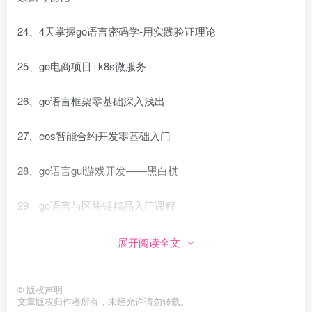
24、4天掌握go语言密码学-用实践验证理论
25、go电商项目+k8s微服务
26、go语言框架零基础深入浅出
27、eos智能合约开发零基础入门
28、go语言gui游戏开发——黑白棋
29、go语言与区块链精品入门课程
30、区块链精品教程系列（智能合约篇）
展开阅读全文
31、轻松搞定golang(百度、豆瓣)爬虫实战
©
版权声明
文章版权归作者所有，未经允许请勿转载。
32、第4期go语言入门+全栈实战课