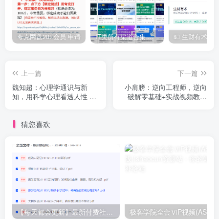
1.2.11.1阶段一狂野大数据第二章狂野大数据2-
11hadoophadoop1_ev.mp4
夸克网盘20t 会员 申请
IT类所有渠道合集 持续日更，目前近四千多条资源 年费用户微信私信获取权限
1.2.110.1阶段一狂野大数据第二章狂野大数据2-
110flinkflink1_ev.mp4
上一篇
下一篇
魏知超：心理学通识与新
小肩膀：逆向工程师，逆向
1.2.110.2阶段一狂野大数据第二章狂野大数据2-
知，用科学心理看透人性 免
破解零基础+实战视频教程
110flinkflink2_ev.mp4
费下载 (价值76.8元)
+资料(62G) 价值千元
猜您喜欢
1.2.111.1阶段一狂野大数据第二章狂野大数据2-
111flinkflink1_ev.mp4
1.2.112.1阶段一狂野大数据第二章狂野大数据2-
112flinkflink1_ev.mp4
1.2.113.1阶段一狂野大数据第二章狂野大数据2-
【每天都会更新】最新付费社群公众号文章
极客学院全套ⅥP视频(AS版)