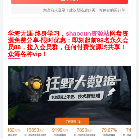
您当前未登录！建议登陆后购买，可保存购买订单
学海无涯-终身学习，
shaocun资源站
网盘资
源免费分享-限时优惠：即刻起前88名永久会
员88，拉入会员群，任何付费资源均共享！
众筹各种vip！