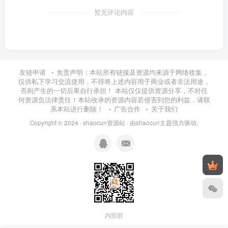
1.2.119.1阶段一狂野大数据第二章狂野大数据2-
暂无评论内容
119flinkflink1_ev.mp4
1.2.12.1阶段一狂野大数据第二章狂野大数据2-
12hivehive1_ev.mp4
友链申请
免责声明：本站所有链接及资源均来源于网络收集，
仅供私下学习交流使用，不得将上述内容用于商业或者非法用途，
1.2.120.1阶段一狂野大数据第二章狂野大数据2-
否则产生的一切后果自行承担！ 本站仅仅提供资源分享，不对任
何资源负法律责任！本站收录的资源内容若侵害到您的利益，请联
120flinkflink1_ev.mp4
系本站进行删除！
广告合作
关于我们
Copyright © 2024 ·
shaocun资源站
· 由
shaocun主题
强力驱动.
1.2.121.1阶段一狂野大数据第二章狂野大数据2-
121flinkflink1_ev.mp4
1.2.122.1阶段一狂野大数据第二章狂野大数据2-
122flinkflink1_ev.mp4
1.2.123.1阶段一狂野大数据第二章狂野大数据2-123项目三项
内部群
目三1_ev.mp4