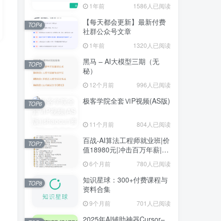
1年前
1586人已阅读
【每天都会更新】最新付费
TOP4
社群公众号文章
1年前
1320人已阅读
黑马 – AI大模型三期（无
TOP5
秘）
12个月前
996人已阅读
极客学院全套ⅥP视频(AS版)
TOP6
11个月前
804人已阅读
百战-AI算法工程师就业班|价
TOP7
值18980元|冲击百万年薪|完
结无秘
6个月前
780人已阅读
知识星球：300+付费课程与
TOP8
资料合集
9个月前
701人已阅读
2025年AI辅助神器Cursor–