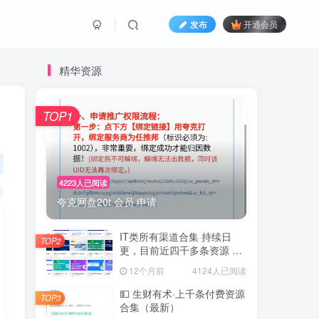
发布
开通会员
精华资源
TOP1
4223人已阅读
夸克网盘20t 会员 申请
IT类所有渠道合集 持续日
TOP2
更，目前近四千多条资源 年
费用户微信私信获取权限
12个月前
4124人已阅读
💵 生财有术·上千条付费资源
TOP3
合集（最新）