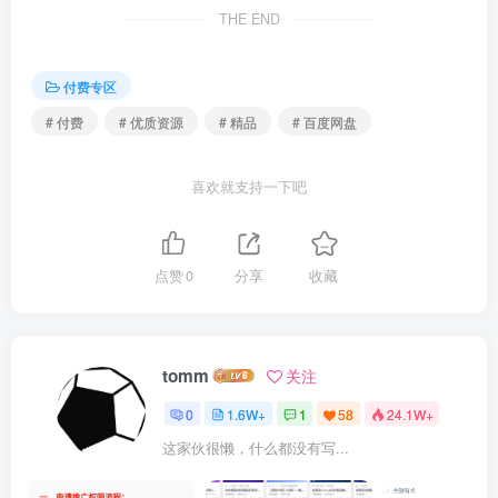
THE END
016.开发-权限认证、Icheck.Mybatisplus1.mp4
付费专区
016.开发-权限认证、Icheck.Mybatisplus2.mp4
# 付费
# 优质资源
# 精品
# 百度网盘
017.Tengine原理、对比、部署、配置、虚拟主机
1.mp4
喜欢就支持一下吧
017.Tengine原理、对比、部署、配置、虚拟主机
2.mp4
点赞
0
分享
收藏
018.Spring源码-源码概览1.mp4
tomm
关注
018.Spring源码-源码概览2.mp4
0
1.6W+
1
58
24.1W+
019.Tengine反向代理、负载均衡、session共享等
这家伙很懒，什么都没有写...
1.mp4