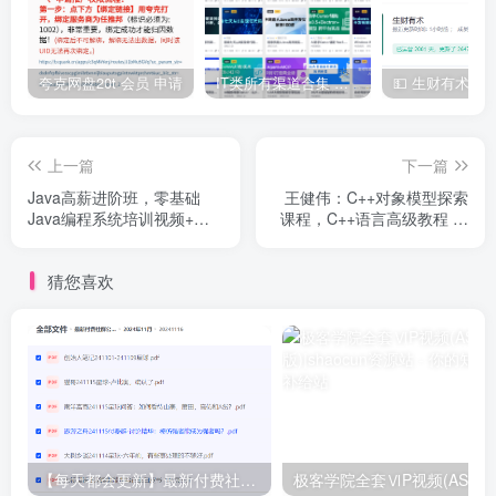
019.Tengine反向代理、负载均衡、session共享等
2.mp4
夸克网盘20t 会员 申请
IT类所有渠道合集 持续日更，目前近四千多条资源 年费用户微信私信获取权限
020.Tengine动静分离httpsSSL非对称加密1.mp4
上一篇
下一篇
020.Tengine动静分离httpsSSL非对称加密2.mp4
Java高薪进阶班，零基础
王健伟：C++对象模型探索
Java编程系统培训视频+资
课程，C++语言高级教程 价
021.NginxOpenSSL自签名证书xcaFastDFS介绍1.mp4
料(150G) 价值数千元
值449元
猜您喜欢
021.NginxOpenSSL自签名证书xcaFastDFS介绍2.mp4
022.FastDFS部署原理整合NginxJavaAPI1.mp4
022.FastDFS部署原理整合NginxJavaAPI2.mp4
023.Spring容器初始化过程.mp4
【每天都会更新】最新付费社群公众号文章
极客学院全套ⅥP视频(AS版)