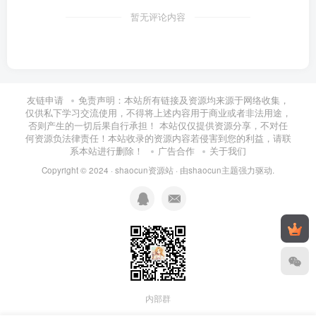
1.mp4
暂无评论内容
028.高并发负载均衡-基于keepalived的LVS高可用搭建
2.mp4
029.Spring监听器.mp4
友链申请
免责声明：本站所有链接及资源均来源于网络收集，
仅供私下学习交流使用，不得将上述内容用于商业或者非法用途，
否则产生的一切后果自行承担！ 本站仅仅提供资源分享，不对任
030.FastDFS集群原理部署缓存1.mp4
何资源负法律责任！本站收录的资源内容若侵害到您的利益，请联
系本站进行删除！
广告合作
关于我们
030.FastDFS集群原理部署缓存2.mp4
Copyright © 2024 ·
shaocun资源站
· 由
shaocun主题
强力驱动.
031.FastDFSkeepalived高可用zookeeper.mp4
032.dubbodemo、角色、RPC、原理、RMI1.mp4
032.dubbodemo、角色、RPC、原理、RMI2.mp4
内部群
033.项目微服务拆分注册中心、dubboadmin.mp4