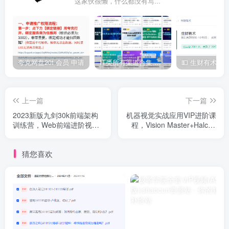
这家伙很懒，什么都没有写...
夸克网盘20t 会员 申请
IT类所有渠道合集 持续日更，目前近四千多条资源 年费用户微信私信获取权限
上一篇
下一篇
2023新版九剑30k前端架构
机器视觉实战应用VIP进阶课
训练营，Web前端进阶视频
程，Vision Master+Halcon
教程 价值4980元
实战案例课程 价值6999元
猜您喜欢