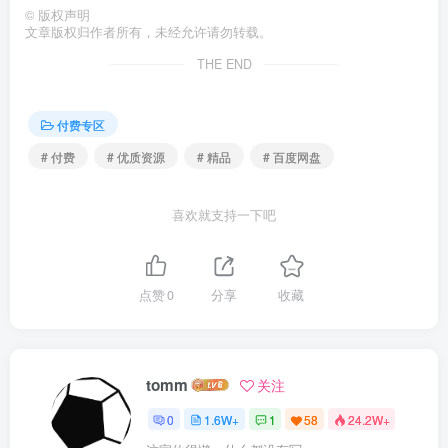
©
版权声明
文章版权归作者所有，未经允许请勿转载。
THE END
付费专区
# 付费
# 优质资源
# 精品
# 百度网盘
喜欢就支持一下吧
点赞
0
分享
收藏
tomm
关注
0
1.6W+
1
58
24.2W+