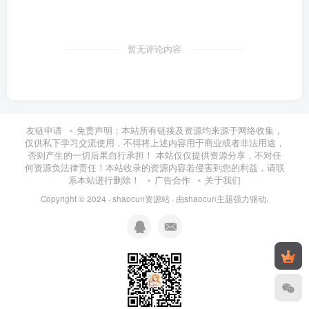
暂无评论内容
友链申请
免责声明：本站所有链接及资源均来源于网络收集，
仅供私下学习交流使用，不得将上述内容用于商业或者非法用途，
否则产生的一切后果自行承担！ 本站仅仅提供资源分享，不对任
何资源负法律责任！本站收录的资源内容若侵害到您的利益，请联
系本站进行删除！
广告合作
关于我们
Copyright © 2024 ·
shaocun资源站
· 由
shaocun主题
强力驱动.