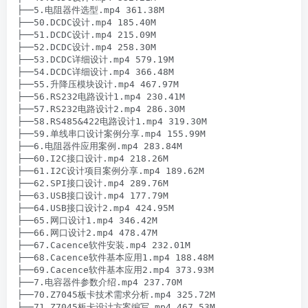
├──5.电阻器件选型.mp4 361.38M

├──50.DCDC设计.mp4 185.40M

├──51.DCDC设计.mp4 215.09M

├──52.DCDC设计.mp4 258.30M

├──53.DCDC详细设计.mp4 579.19M

├──54.DCDC详细设计.mp4 366.48M

├──55.升降压模块设计.mp4 467.97M

├──56.RS232电路设计1.mp4 230.41M

├──57.RS232电路设计2.mp4 286.30M

├──58.RS485&422电路设计1.mp4 319.30M

├──59.单线串口设计案例分享.mp4 155.99M

├──6.电阻器件应用案例.mp4 283.84M

├──60.I2C接口设计.mp4 218.26M

├──61.I2C设计项目案例分享.mp4 189.62M

├──62.SPI接口设计.mp4 289.76M

├──63.USB接口设计.mp4 177.79M

├──64.USB接口设计2.mp4 424.95M

├──65.网口设计1.mp4 346.42M

├──66.网口设计2.mp4 478.47M

├──67.Cacence软件安装.mp4 232.01M

├──68.Cacence软件基本应用1.mp4 188.48M

├──69.Cacence软件基本应用2.mp4 373.93M

├──7.电容器件参数介绍.mp4 237.70M

├──70.Z7045板卡技术需求分析.mp4 325.72M

├──71.Z7045板卡设计方案编写.mp4 467.53M
