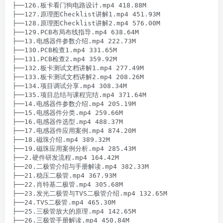
├──126.板卡看门狗电路设计.mp4 418.88M

├──127.原理图Checklist讲解1.mp4 451.93M

├──128.原理图Checklist讲解2.mp4 576.00M

├──129.PCB布局布线指导.mp4 638.64M

├──13.电感器件参数介绍.mp4 222.73M

├──130.PCB检查1.mp4 331.65M

├──131.PCB检查2.mp4 359.92M

├──132.板卡测试文档讲解1.mp4 277.49M

├──133.板卡测试文档讲解2.mp4 208.26M

├──134.项目调试分享.mp4 308.34M

├──135.项目总结与课程完结.mp4 371.64M

├──14.电感器件参数介绍.mp4 205.19M

├──15.电感器件分类.mp4 259.66M

├──16.电感器件选型.mp4 488.37M

├──17.电感器件应用案例.mp4 874.20M

├──18.磁珠介绍.mp4 389.32M

├──19.磁珠应用案例分析.mp4 285.43M

├──2.硬件研发流程.mp4 164.42M

├──20.二极管介绍与手册解读.mp4 382.33M

├──21.稳压二极管.mp4 367.93M

├──22.肖特基二极管.mp4 305.68M

├──23.发光二极管与TVS二极管介绍.mp4 132.65M

├──24.TVS二极管.mp4 465.30M

├──25.三极管放大的原理.mp4 142.65M

├──26.三极管手册解读.mp4 450.84M
