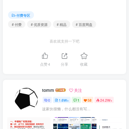
├──94.Z7045板卡接口单元设计.mp4 229.50M

├──95.Z7045板卡电源输入设计.mp4 381.80M

├──96.板卡电源电流检测设计.mp4 263.09M

付费专区
├──97.板卡FPGA内核电源设计1.mp4 380.92M

├──98.板卡FPGA内核电源设计2.mp4 424.47M

# 付费
# 优质资源
# 精品
# 百度网盘
└──99.板卡FPGA内核电源设计3.mp4 576.31M
更多精品优质资源，点击这里查看
【付费专区】
【网赚
专区】
【精品收藏】
抓紧一起加入shaocun资源站吧！
喜欢就支持一下吧
点赞
4
分享
收藏
tomm
关注
0
1.6W+
1
58
24.2W+
这家伙很懒，什么都没有写...