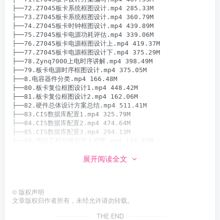
├──72.Z7045板卡系统框图设计.mp4 285.33M

├──73.Z7045板卡系统框图设计.mp4 360.79M

├──74.Z7045板卡时钟框图设计.mp4 439.89M

├──75.Z7045板卡电源功耗评估.mp4 339.06M

├──76.Z7045板卡电源框图设计上.mp4 419.37M

├──77.Z7045板卡电源框图设计下.mp4 375.29M

├──78.Zynq7000上电时序讲解.mp4 398.49M

├──79.板卡电源时序框图设计.mp4 375.05M

├──8.电容器件分类.mp4 166.48M

├──80.板卡复位框图设计1.mp4 448.42M

├──81.板卡复位框图设计2.mp4 162.06M

├──82.硬件总体设计方案总结.mp4 511.41M

├──83.CIS数据库配置1.mp4 325.79M

├──84.CIS数据库配置2.mp4 474.64M

├──85.CIS数据库配置3.mp4 294.13M

├──86.项目工程创建与导入框图.mp4 194.87M

├──87.项目顶层设计.mp4 401.40M

展开阅读全文
├──88.Cadence原理图库的设计.mp4 713.05M

├──89.CadencePCB库的设计.mp4 184.23M

├──9.电容器件选型.mp4 195.61M

├──90.Z7045板卡监控单元设计1.mp4 320.69M

©
版权声明
├──91.Z7045板卡监控单元设计2.mp4 299.35M

文章版权归作者所有，未经允许请勿转载。
├──92.Z7045板卡监控单元设计3.mp4 738.19M

├──93.板卡监控单元总结与分析.mp4 357.00M

THE END