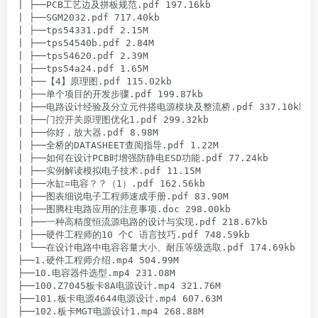
| ├──PCB工艺边及拼板规范.pdf 197.16kb

| ├──SGM2032.pdf 717.40kb

| ├──tps54331.pdf 2.15M

| ├──tps54540b.pdf 2.84M

| ├──tps54620.pdf 2.39M

| ├──tps54a24.pdf 1.65M

| ├──【4】原理图.pdf 115.02kb

| ├──单个项目的开发步骤.pdf 199.87kb

| ├──电路设计经验及分立元件搭电源模块及整流桥.pdf 337.10kb

| ├──门控开关原理图优化1.pdf 299.32kb

| ├──你好，放大器.pdf 8.98M

| ├──全桥的DATASHEET查阅指导.pdf 1.22M

| ├──如何在设计PCB时增强防静电ESD功能.pdf 77.24kb

| ├──实例解读模拟电子技术.pdf 11.15M

| ├──水缸=电容？？（1）.pdf 162.56kb

| ├──图表细说电子工程师速成手册.pdf 83.90M

| ├──图腾柱电路应用的注意事项.doc 298.00kb

| ├──一种高精度恒流源电路的设计与实现.pdf 218.67kb

| ├──硬件工程师的10 个C 语言技巧.pdf 748.59kb

| └──在设计电路中电容容量大小、耐压等级选取.pdf 174.69kb

├──1.硬件工程师介绍.mp4 504.99M

├──10.电容器件选型.mp4 231.08M

├──100.Z7045板卡8A电源设计.mp4 321.76M

├──101.板卡电源4644电源设计.mp4 607.63M

├──102.板卡MGT电源设计1.mp4 268.88M
