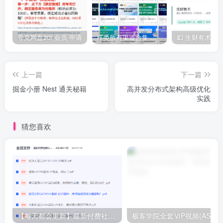
| ├──3.9 数据转换指令.mp4 22.43M

| ├──4.1 子程序的作用及编程方式.mp4 51.13M

| ├──4.2 中断子程序概念及编程方式.mp4 63.77M

| ├──4.3 中断子程序使用注意事项及案例.mp4 60.21M

夸克网盘20t 会员 申请
IT类所有渠道合集 持续日更，目前近四千多条资源 年费用户微信私信获取权限
| ├──4.4 机械手吸取物品综合控制性案例.mp4 301.93M

| ├──5.1 模拟量简述.mp4 19.43M

| ├──5.10 温度变送器接线方式.mp4 29.49M

| ├──5.11 压力传感器接线方式.mp4 43.75M

上一篇
下一篇
| ├──5.12 S7-200 SMART模拟量与数字量对应关系.mp4 7.42M

| ├──5.13 模拟量模块采集当前温度【案例1】.mp4 15.52M

掘金小册 Nest 通关秘籍
高并发分布式架构高级优化
| ├──5.14 模拟量模块采集当前压力【案例2】.mp4 43.22M

实践
| ├──5.15 PID调节概念 原理 计算公式.mp4 33.02M

| ├──5.16 PID比例 积分 微分项功能说明.mp4 15.18M

| ├──5.17 PID调节案例【恒温控制】.mp4 75.59M

猜您喜欢
| ├──5.2 介绍模拟量采集常用的元件.mp4 16.17M

| ├──5.3 PLC处理模拟量的过程.mp4 12.11M

| ├──5.4 EM AE04模拟量输入模块讲解.mp4 58.08M

| ├──5.5 EM AQ02模拟量输出模块讲解.mp4 25.69M

| ├──5.6 EM AM03模拟量输入输出模块讲解.mp4 19.98M

| ├──5.7 EM AR02热电阻输入模块，两线制，三线制，四线制热电阻接线讲
| ├──5.8 EM AT04热电偶输入模块讲解.mp4 15.96M

| ├──5.9 模拟量存储器的表示方式和地址分配.mp4 16.74M

| ├──6.1 高速计数器概念及模式介绍.mp4 29.87M

| ├──6.2 高速计数器编程的一般步骤.mp4 54.63M

【每天都会更新】最新付费社群公众号文章
极客学院全套ⅥP视频(AS版)
| ├──6.3 高速计数器模式讲解.mp4 16.21M
