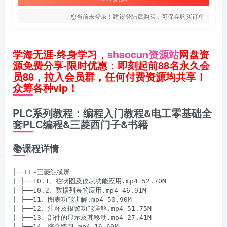
您当前未登录！建议登陆后购买，可保存购买订单
学海无涯-终身学习，
shaocun资源站
网盘资
源免费分享-限时优惠：即刻起前88名永久会
员88，拉入会员群，任何付费资源均共享！
众筹各种vip！
PLC系列教程：编程入门教程&电工零基础全
套PLC编程&三菱西门子&书籍
📚课程详情
├──LF-三菱触摸屏

| ├──10.1、柱状图及仪表功能应用.mp4 52.70M

| ├──10.2、数据列表的应用.mp4 46.91M

| ├──11、图表功能讲解.mp4 50.90M

| ├──12、注释及报警功能详解.mp4 51.75M

| ├──13、部件的显示及其移动.mp4 27.41M

| ├──14、综合练习.mp4 16.69M
