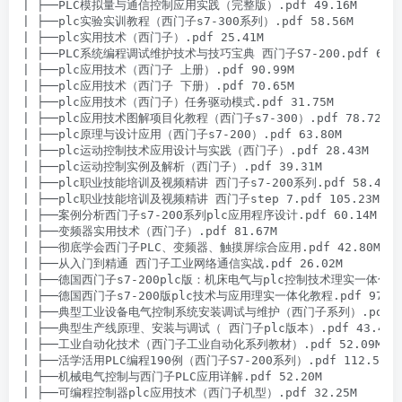
| ├──PLC模拟量与通信控制应用实践（完整版）.pdf 49.16M

| ├──plc实验实训教程（西门子s7-300系列）.pdf 58.56M

| ├──plc实用技术（西门子）.pdf 25.41M

| ├──PLC系统编程调试维护技术与技巧宝典 西门子S7-200.pdf 60.91
| ├──plc应用技术（西门子 上册）.pdf 90.99M

| ├──plc应用技术（西门子 下册）.pdf 70.65M

| ├──plc应用技术（西门子）任务驱动模式.pdf 31.75M

| ├──plc应用技术图解项目化教程（西门子s7-300）.pdf 78.72M

| ├──plc原理与设计应用（西门子s7-200）.pdf 63.80M

| ├──plc运动控制技术应用设计与实践（西门子）.pdf 28.43M

| ├──plc运动控制实例及解析（西门子）.pdf 39.31M

| ├──plc职业技能培训及视频精讲 西门子s7-200系列.pdf 58.46M

| ├──plc职业技能培训及视频精讲 西门子step 7.pdf 105.23M

| ├──案例分析西门子s7-200系列plc应用程序设计.pdf 60.14M

| ├──变频器实用技术（西门子）.pdf 81.67M

| ├──彻底学会西门子PLC、变频器、触摸屏综合应用.pdf 42.80M

| ├──从入门到精通 西门子工业网络通信实战.pdf 26.02M

| ├──德国西门子s7-200plc版：机床电气与plc控制技术理实一体化教程.p
| ├──德国西门子s7-200版plc技术与应用理实一体化教程.pdf 97.97
| ├──典型工业设备电气控制系统安装调试与维护（西门子系列）.pdf 155
| ├──典型生产线原理、安装与调试（ 西门子plc版本）.pdf 43.47M

| ├──工业自动化技术（西门子工业自动化系列教材）.pdf 52.09M

| ├──活学活用PLC编程190例（西门子S7-200系列）.pdf 112.56M

| ├──机械电气控制与西门子PLC应用详解.pdf 52.20M

| ├──可编程控制器plc应用技术（西门子机型）.pdf 32.25M
