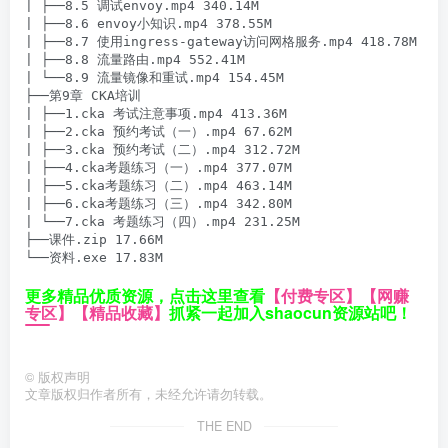
| ├──8.5 调试envoy.mp4 340.14M

| ├──8.6 envoy小知识.mp4 378.55M

| ├──8.7 使用ingress-gateway访问网格服务.mp4 418.78M

| ├──8.8 流量路由.mp4 552.41M

| └──8.9 流量镜像和重试.mp4 154.45M

├──第9章 CKA培训

| ├──1.cka 考试注意事项.mp4 413.36M

| ├──2.cka 预约考试（一）.mp4 67.62M

| ├──3.cka 预约考试（二）.mp4 312.72M

| ├──4.cka考题练习（一）.mp4 377.07M

| ├──5.cka考题练习（二）.mp4 463.14M

| ├──6.cka考题练习（三）.mp4 342.80M

| └──7.cka 考题练习（四）.mp4 231.25M

├──课件.zip 17.66M

└──资料.exe 17.83M
更多精品优质资源，点击这里查看
【付费专区】
【网赚
专区】
【精品收藏】
抓紧一起加入shaocun资源站吧！
©
版权声明
文章版权归作者所有，未经允许请勿转载。
THE END