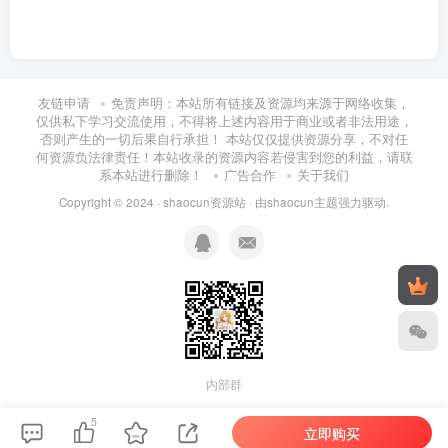
友链申请
免责声明：本站所有链接及资源均来源于网络收集，
仅供私下学习交流使用，不得将上述内容用于商业或者非法用途，
否则产生的一切后果自行承担！ 本站仅仅提供资源分享，不对任
何资源负法律责任！本站收录的资源内容若侵害到您的利益，请联
系本站进行删除！
广告合作
关于我们
Copyright © 2024 ·
shaocun资源站
· 由
shaocun主题
强力驱动.
内部群
5
立即购买