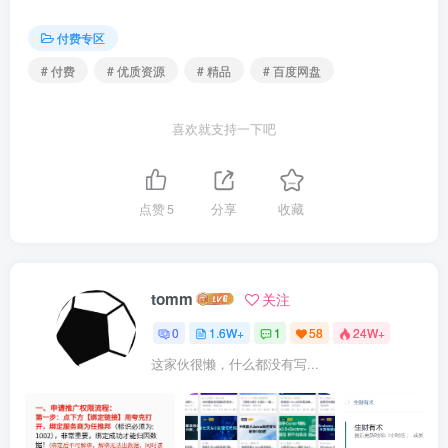
付费专区
# 付费
# 优质资源
# 精品
# 百度网盘
喜欢就支持一下吧
点赞
5
分享
收藏
tomm
关注
0
1.6W+
1
58
24W+
这家伙很懒，什么都没有写...