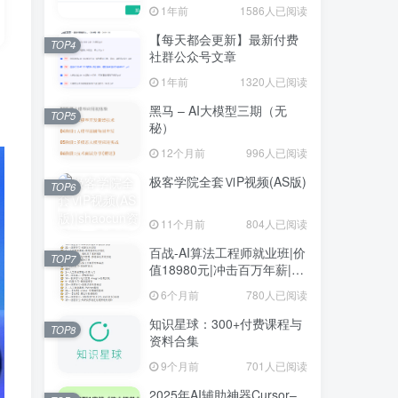
1年前
1586人已阅读
【每天都会更新】最新付费
TOP4
社群公众号文章
1年前
1320人已阅读
黑马 – AI大模型三期（无
TOP5
秘）
12个月前
996人已阅读
极客学院全套ⅥP视频(AS版)
TOP6
11个月前
804人已阅读
百战-AI算法工程师就业班|价
TOP7
值18980元|冲击百万年薪|完
结无秘
6个月前
780人已阅读
知识星球：300+付费课程与
TOP8
资料合集
9个月前
701人已阅读
2025年AI辅助神器Cursor–