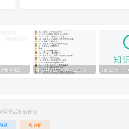
视频(AS版)
百战-AI算法工程师就业班|价值18980元|冲击百万年薪|完结无秘
请登录后发表评论
登录
注册