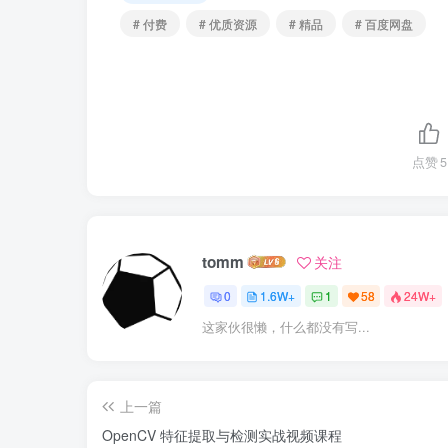
# 付费
# 优质资源
# 精品
# 百度网盘
点赞
5
tomm
关注
0
1.6W+
1
58
24W+
这家伙很懒，什么都没有写...
上一篇
OpenCV 特征提取与检测实战视频课程