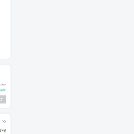
💵 生财有术·上千条付费资源合集（最新）
【每天都会更新】最新付费社群公众号文章
黑马 – AI大模型三期（无秘）
篇
教程