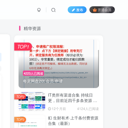
发布
开通会员
精华资源
TOP1
4223人已阅读
夸克网盘20t 会员 申请
IT类所有渠道合集 持续日
TOP2
更，目前近四千多条资源 年
费用户微信私信获取权限
12个月前
4124人已阅读
💵 生财有术·上千条付费资源
TOP3
合集（最新）