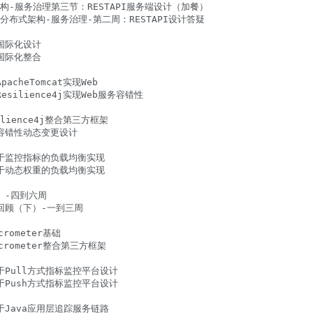
分布式架构-服务治理第三节：RESTAPI服务端设计（加餐）

Java分布式架构-服务治理-第二周：RESTAPI设计答疑

点国际化设计

点国际化整合

acheTomcat实现Web

Resilience4j实现Web服务容错性

ilience4j整合第三方框架

服务容错性动态变更设计

：基于监控指标的负载均衡实现

：基于动态权重的负载均衡实现

上）-四到六周

中期回顾（下）-一到三周

rometer基础

icrometer整合第三方框架

：基于Pull方式指标监控平台设计

：基于Push方式指标监控平台设计

：基于Java应用层追踪服务链路
