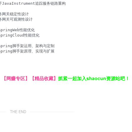
于JavaInstrument追踪服务链路重构

：服务网关稳定性设计

：服务网关可观测性设计

pringWeb性能优化

pringCloud性能优化

节：Spring脚手架运用、架构与定制

节：Spring脚手架原理、实现与扩展

】
【网赚专区】
【精品收藏】
抓紧一起加入shaocun资源站吧！
THE END