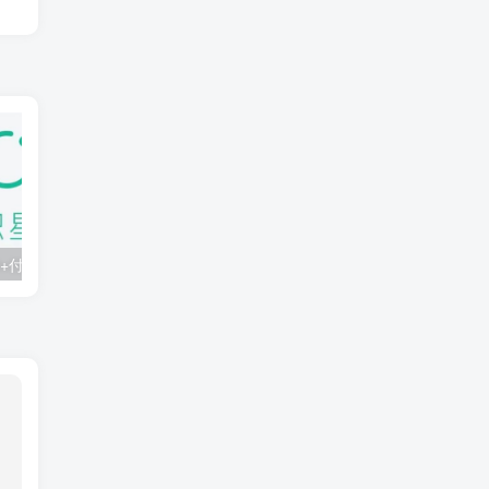
知识星球：300+付费课程与资料合集
2025年AI辅助神器Cursor–从0到1实战《仿小红书小程序》