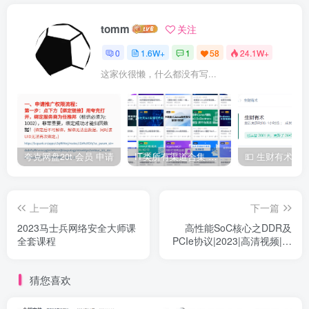
tomm
关注
0
1.6W+
1
58
24.1W+
这家伙很懒，什么都没有写...
夸克网盘20t 会员 申请
IT类所有渠道合集 持续日更，目前近四千多条资源 年费用户微信私信获取权限
上一篇
下一篇
2023马士兵网络安全大师课
高性能SoC核心之DDR及
全套课程
PCIe协议|2023|高清视频|完
结
猜您喜欢