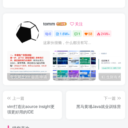
tomm
关注
0
1.6W+
1
58
24W+
这家伙很懒，什么都没有写...
夸克网盘20t 会员 申请
IT类所有渠道合集 持续日更，目前近四千多条资源 年费用户微信私信获取权限
上一篇
下一篇
vim打造比source insight更
黑马黄埔Java就业训练营
强更好用的IDE
猜您喜欢