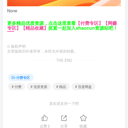
None
更多精品优质资源，点击这里查看
【付费专区】
【网赚
专区】
【精品收藏】
抓紧一起加入shaocun资源站吧！
©
版权声明
文章版权归作者所有，未经允许请勿转载。
THE END
付费专区
# 付费
# 优质资源
# 精品
# 百度网盘
喜欢就支持一下吧
点赞
2
分享
收藏