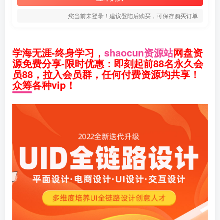
您当前未登录！建议登陆后购买，可保存购买订单
学海无涯-终身学习，
shaocun资源站
网盘资
源免费分享-限时优惠：即刻起前88名永久会
员88，拉入会员群，任何付费资源均共享！
众筹各种vip！