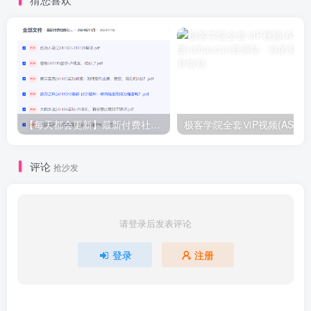
【每天都会更新】最新付费社群公众号文章
极客学院全套ⅥP视频(AS版)
评论
抢沙发
请登录后发表评论
登录
注册