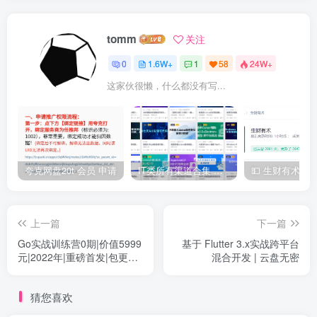
tomm
关注
0
1.6W+
1
58
24W+
这家伙很懒，什么都没有写...
夸克网盘20t 会员 申请
IT类所有渠道合集 持续日更，目前近四千多条资源 年费用户微信私信获取权限
上一篇
下一篇
Go实战训练营0期|价值5999
基于 Flutter 3.x实战跨平台
元|2022年|重磅首发|包更新|
混合开发 | 云盘无密
无秘13周
猜您喜欢