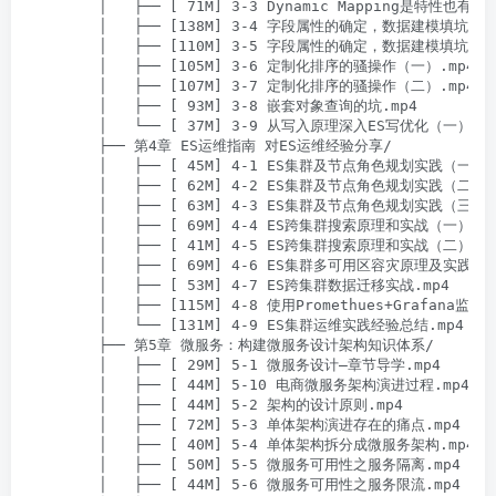
        │   ├── [ 71M] 3-3 Dynamic Mapping是特性也有毒
        │   ├── [138M] 3-4 字段属性的确定，数据建模填坑（一）
        │   ├── [110M] 3-5 字段属性的确定，数据建模填坑（二）
        │   ├── [105M] 3-6 定制化排序的骚操作（一）.mp4

        │   ├── [107M] 3-7 定制化排序的骚操作（二）.mp4

        │   ├── [ 93M] 3-8 嵌套对象查询的坑.mp4

        │   └── [ 37M] 3-9 从写入原理深入ES写优化（一）.mp
        ├── 第4章 ES运维指南 对ES运维经验分享/

        │   ├── [ 45M] 4-1 ES集群及节点角色规划实践（一）.m
        │   ├── [ 62M] 4-2 ES集群及节点角色规划实践（二）.m
        │   ├── [ 63M] 4-3 ES集群及节点角色规划实践（三）.m
        │   ├── [ 69M] 4-4 ES跨集群搜索原理和实战（一）.mp
        │   ├── [ 41M] 4-5 ES跨集群搜索原理和实战（二）.mp
        │   ├── [ 69M] 4-6 ES集群多可用区容灾原理及实践.mp
        │   ├── [ 53M] 4-7 ES跨集群数据迁移实战.mp4

        │   ├── [115M] 4-8 使用Promethues+Grafana监控E
        │   └── [131M] 4-9 ES集群运维实践经验总结.mp4

        ├── 第5章 微服务：构建微服务设计架构知识体系/

        │   ├── [ 29M] 5-1 微服务设计–章节导学.mp4

        │   ├── [ 44M] 5-10 电商微服务架构演进过程.mp4

        │   ├── [ 44M] 5-2 架构的设计原则.mp4

        │   ├── [ 72M] 5-3 单体架构演进存在的痛点.mp4

        │   ├── [ 40M] 5-4 单体架构拆分成微服务架构.mp4

        │   ├── [ 50M] 5-5 微服务可用性之服务隔离.mp4

        │   ├── [ 44M] 5-6 微服务可用性之服务限流.mp4
