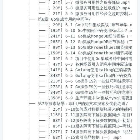
        │   ├── [ 24M] 5-7 微服务可用性之服务降级.mp4

        │   ├── [ 20M] 5-8 微服务可用性之过载保护.mp4

        │   └── [ 21M] 5-9 微服务可用性经验之超时控制.mp4

        ├── 第6章 Go集成常用的中间件/

        │   ├── [ 29M] 6-1 Go中间件集成实战–章节导学.mp4

        │   ├── [195M] 6-10 Go中如何正确使用Redis？.mp4

        │   ├── [241M] 6-11 Go集成MongoDB细节揭秘（一）.m
        │   ├── [285M] 6-12 Go集成MongoDB细节揭秘（二）.m
        │   ├── [ 99M] 6-13 Go集成Promethues细节揭秘(一)
        │   ├── [159M] 6-14 Go集成Promethues细节揭秘(二)
        │   ├── [ 39M] 6-2 项目中使用Go集成各种中间件需要
        │   ├── [ 47M] 6-3 各种场景引入消息中间件应该如何选
        │   ├── [141M] 6-4 Golang使用kafka的正确姿势 （一
        │   ├── [348M] 6-5 Golang使用kafka的正确姿势 (二)
        │   ├── [213M] 6-6 Go操作ES的一些技巧和注意事项（一
        │   ├── [273M] 6-7 Go操作ES的一些技巧和注意事项 （
        │   ├── [349M] 6-8 Go操作ES的一些技巧和注意事项(三
        │   └── [358M] 6-9 生产环境中Go集成mysql需要重
        ├── 第7章搜索场景：非用户的短文本搜索及优化之道/

        │   ├── [ 25M] 7-10如何应对数据膨胀带来的性能问题.m
        │   ├── [116M] 7-11服务隔离下解决数据同步–项目环
        │   ├── [ 83M] 7-12服务隔离下解决数据同步–初始化
        │   ├── [ 85M] 7-13服务隔离下解决数据同步–商城主服
        │   ├── [127M] 7-14服务隔离下解决数据同步–商品变更
        │   ├── [ 68M] 7-15索引商品数据（一）.mp4
