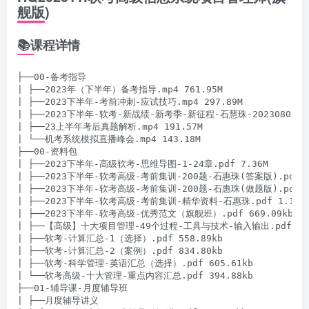
舰版)
📚课程详情
├──00-备考指导

| ├──2023年（下半年）备考指导.mp4 761.95M

| ├──2023下半年-考前冲刺-应试技巧.mp4 297.89M

| ├──2023下半年-软考-新战绩-新考季-新征程-石慧珠-20230802公开直
| ├──23上半年考后真题解析.mp4 191.57M

| └──机考系统模拟直播峰会.mp4 143.18M

├──00-资料包

| ├──2023下半年-高级软考-思维导图-1-24章.pdf 7.36M

| ├──2023下半年-软考高级-考前集训-200题-石惠珠(答案版).pdf 78
| ├──2023下半年-软考高级-考前集训-200题-石惠珠(做题版).pdf 44
| ├──2023下半年-软考高级-考前集训-精华资料-石惠珠.pdf 1.18M

| ├──2023下半年-软考高级-优秀范文（旗舰班）.pdf 669.09kb

| ├──【高级】十大项目管理-49个过程-工具与技术-输入输出.pdf 505.
| ├──软考-计算汇总-1（选择）.pdf 558.89kb

| ├──软考-计算汇总-2（案例）.pdf 834.80kb

| ├──软考-科学管理-英语汇总（选择）.pdf 605.61kb

| └──软考高级-十大管理-重点内容汇总.pdf 394.88kb

├──01-辅导课-月度辅导班

| ├──月度辅导讲义
