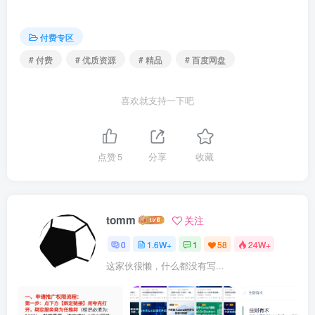
| ├──2023下半年-软考高级-模块四-第20章-王建平.pdf 887.82kb

| ├──2023下半年-软考高级-模块四-第23章-王建平.pdf 1.67M

| ├──2023下半年-软考高级-模块五-第21章-王建平.pdf 1.53M

付费专区
| ├──2023下半年-软考高级-模块五-第24章-王建平.pdf 199.26kb

# 付费
# 优质资源
# 精品
# 百度网盘
| ├──2023下半年-软考高级-模块一-第1章-信息化发展-兰帅辉.pdf 94
| ├──2023下半年-软考高级-模块一-第2章-信息技术发展-兰帅辉f.pdf 
| ├──2023下半年-软考高级-模块一-第3章-信息系统治理-兰帅辉.pdf 6
| ├──2023下半年-软考高级-模块一-第4章-信息系统管理-兰帅辉.pdf 6
喜欢就支持一下吧
| └──2023下半年-软考高级-模块一-第5章-信息系统工程-兰帅辉.pdf 1
└──08-历年视频及真题

| ├──环球石慧珠老师.202305.软考高级信息系统项目管理师@完整版

| | ├──23年11月讲义

点赞
5
分享
收藏
| | ├──案例论文专项

| | ├──冲刺课件

| | ├──教材补录课件

| | ├──阶段二 模块专项

| | ├──阶段一 前导预习

tomm
关注
| | ├──内部资料

| | ├──强化冲刺

0
1.6W+
1
58
24W+
| | └──软考-时政资料

| └──软考高级信息系统项目管理师历年真题(2018~2023)

这家伙很懒，什么都没有写...
| | ├──案例2018~2023

| | └──综合知识2018~2023