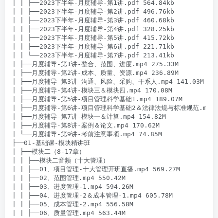
| | ├──2023下半年-月度辅导-第1讲.pdf 564.84kb

| | ├──2023下半年-月度辅导-第2讲.pdf 496.76kb

| | ├──2023下半年-月度辅导-第3讲.pdf 460.68kb

| | ├──2023下半年-月度辅导-第4讲.pdf 328.25kb

| | ├──2023下半年-月度辅导-第5讲.pdf 415.72kb

| | ├──2023下半年-月度辅导-第6讲.pdf 221.71kb

| | └──2023下半年-月度辅导-第7讲.pdf 213.41kb

| ├──月度辅导-第1讲-整合、范围、进度.mp4 275.33M

| ├──月度辅导-第2讲-成本、质量、资源.mp4 236.89M

| ├──月度辅导-第3讲-沟通、风险、采购、干系人.mp4 141.03M

| ├──月度辅导-第4讲-模块三＆模块四.mp4 170.08M

| ├──月度辅导-第5讲-项目管理科学基础1.mp4 189.07M

| ├──月度辅导-第6讲-项目管理科学基础2＆法律法规与标准规范.mp4 18
| ├──月度辅导-第7讲-模块一＆计算.mp4 154.82M

| ├──月度辅导-第8讲-案例＆论文.mp4 170.62M

| └──月度辅导-第9讲-考前注意事项.mp4 74.85M

├──01-基础课-模块精讲班

| ├──模块二（8-17章）

| | ├──模块二音频（十大管理）

| | ├──01、项目管理-十大管理开班直播.mp4 569.27M

| | ├──02、范围管理.mp4 550.42M

| | ├──03、进度管理-1.mp4 594.26M

| | ├──04、进度管理-2＆成本管理-1.mp4 605.78M

| | ├──05、成本管理-2.mp4 556.58M

| | ├──06、质量管理.mp4 563.44M
