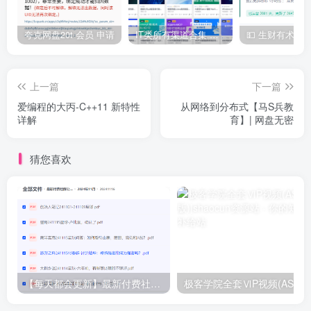
更多精品优质资源，点击这里查看
【付费专区】
【网赚
专区】
【精品收藏】
抓紧一起加入shaocun资源站吧！
夸克网盘20t 会员 申请
IT类所有渠道合集 持续日更，目前近四千多条资源 年费用户微信私信获取权限
上一篇
下一篇
爱编程的大丙-C++11 新特性
从网络到分布式【马S兵教
详解
育】| 网盘无密
猜您喜欢
【每天都会更新】最新付费社群公众号文章
极客学院全套ⅥP视频(AS版)