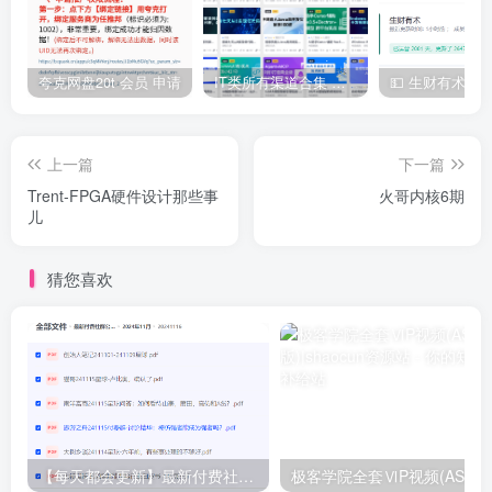
夸克网盘20t 会员 申请
IT类所有渠道合集 持续日更，目前近四千多条资源 年费用户微信私信获取权限
上一篇
下一篇
Trent-FPGA硬件设计那些事
火哥内核6期
儿
猜您喜欢
【每天都会更新】最新付费社群公众号文章
极客学院全套ⅥP视频(AS版)