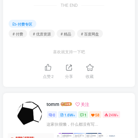
THE END
付费专区
# 付费
# 优质资源
# 精品
# 百度网盘
喜欢就支持一下吧
点赞
2
分享
收藏
tomm
关注
0
1.6W+
1
58
24W+
这家伙很懒，什么都没有写...