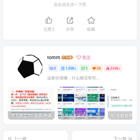
喜欢就支持一下吧
点赞
2
分享
收藏
tomm
关注
0
1.6W+
1
58
24W+
这家伙很懒，什么都没有写...
夸克网盘20t 会员 申请
IT类所有渠道合集 持续日更，目前近四千多条资源 年费用户微信私信获取权限
上一篇
下一篇