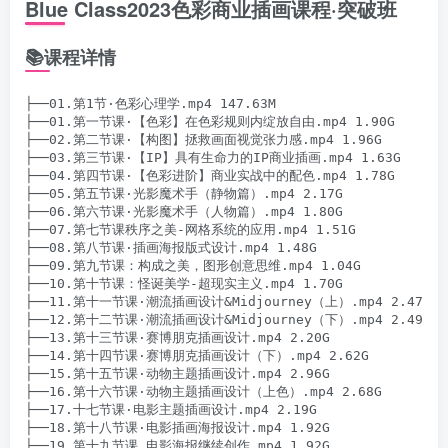
Blue Class2023色彩商业插画课程·突破班
📚课程详情
├──01.第1节·色彩心理学.mp4 147.63M

├──01.第一节课·【色彩】在色彩规则内绽放自由.mp4 1.90G

├──02.第二节课·【构图】拯救画面视觉张力感.mp4 1.96G

├──03.第三节课·【IP】具有生命力的IP商业插画.mp4 1.63G

├──04.第四节课·【色彩进阶】商业实战中的配色.mp4 1.78G

├──05.第五节课·光影魔术手（静物篇）.mp4 2.17G

├──06.第六节课·光影魔术手（人物篇）.mp4 1.80G

├──07.第七节课秩序之美-网格系统的应用.mp4 1.51G

├──08.第八节课·插画海报版式设计.mp4 1.48G

├──09.第九节课：构成之美，图形创意思维.mp4 1.04G

├──10.第十节课：怪诞美学-超现实主义.mp4 1.70G

├──11.第十一节课·潮流插画设计&Midjourney（上）.mp4 2.47G

├──12.第十二节课·潮流插画设计&Midjourney（下）.mp4 2.49G

├──13.第十三节课·赛博朋克插画设计.mp4 2.20G

├──14.第十四节课·赛博朋克插画设计（下）.mp4 2.62G

├──15.第十五节课·动物主题插画设计.mp4 2.96G

├──16.第十六节课·动物主题插画设计（上色）.mp4 2.68G

├──17.十七节课·电影主题插画设计.mp4 2.19G

├──18.第十八节课·电影插画海报设计.mp4 1.92G

├──19.第十九节课_电影海报继续创作.mp4 1.92G
