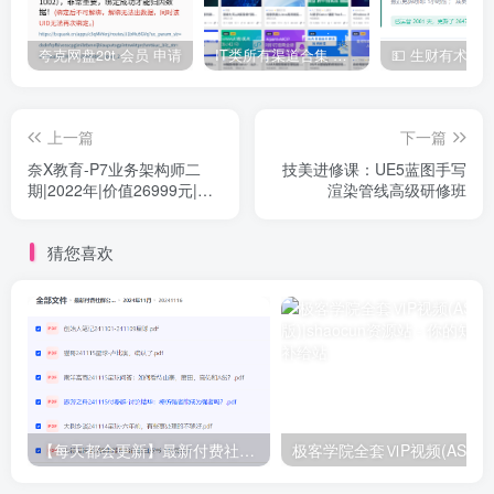
| └──课时147 WGAN实战-2.mp4 20.74M

├──14.【选看】人工智能发展简史

| ├──课时148 生物神经元结构.mp4 5.87M

夸克网盘20t 会员 申请
IT类所有渠道合集 持续日更，目前近四千多条资源 年费用户微信私信获取权限
| ├──课时149 感知机的提出.mp4 13.56M

| ├──课时150 BP神经网络.mp4 68.15M

| ├──课时151 CNN和LSTM的发明.mp4 65.62M

| ├──课时152 人工智能低谷.mp4 59.45M

上一篇
下一篇
| ├──课时153 深度学习的诞生.mp4 14.61M

奈X教育-P7业务架构师二
技美进修课：UE5蓝图手写
| └──课时154 深度学习的爆发.mp4 94.11M

期|2022年|价值26999元|重
渲染管线高级研修班
├──15.【选看】Numpy实战BP神经网络

| ├──课时155 权值的表示.mp4 35.99M

磅首发|完结无秘
| ├──课时156 多层感知机的实现.mp4 14.03M

| ├──课时157 BP神经网络前向传播.mp4 14.57M

猜您喜欢
| ├──课时158 BP神经网络反向传播-1.mp4 14.51M

| ├──课时159 BP神经网络反向传播-.mp4 13.81M

| ├──课时160 BP神经网络反向传播-3.mp4 13.82M

| ├──课时161 多层感知机的训练.mp4 15.98M

| ├──课时162 多层感知机的测试.mp4 19.15M

| └──课时163 实战小结.mp4 12.16M

├──电子书

| ├──花书-深度学习-Eng.pdf 15.91M

| └──花书-中文版.pdf 30.77M

└──软件资料

【每天都会更新】最新付费社群公众号文章
极客学院全套ⅥP视频(AS版)
| ├──课程安装软件-Ubuntu 18.04

| | ├──Anaconda3-2019.03-Linux-x86_64.sh 654.13M
