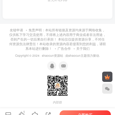
友链申请
免责声明：本站所有链接及资源均来源于网络收集，
仅供私下学习交流使用，不得将上述内容用于商业或者非法用途，
否则产生的一切后果自行承担！ 本站仅仅提供资源分享，不对任
何资源负法律责任！本站收录的资源内容若侵害到您的利益，请联
系本站进行删除！
广告合作
关于我们
Copyright © 2024 ·
shaocun资源站
· 由
shaocun主题
强力驱动.
内部群
5
立即购买