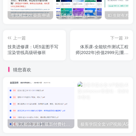
夸克网盘20t 会员 申请
IT类所有渠道合集 持续日更，目前近四千多条资源 年费用户微信私信获取权限
上一篇
下一篇
技美进修课：UE5蓝图手写
体系课-全能软件测试工程
渲染管线高级研修班
师|2022年|价值2999元|重磅
首发|完结无秘
猜您喜欢
【每天都会更新】最新付费社群公众号文章
极客学院全套ⅥP视频(AS版)