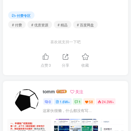
├──37｜直播完整实现：使用Nginx-rtmp-module配置RTMP直播服务.pd
├──38｜回顾总结：前后端知识体系全景回顾.md 9.12kb

付费专区
├──38｜回顾总结：前后端知识体系全景回顾.mp3 11.01M

├──38｜回顾总结：前后端知识体系全景回顾.pdf 5.80M

# 付费
# 优质资源
# 精品
# 百度网盘
├──结束语｜在技术的浪潮中，成为奔腾不息的后浪.md 6.73kb

├──结束语｜在技术的浪潮中，成为奔腾不息的后浪.mp3 7.73M

├──结束语｜在技术的浪潮中，成为奔腾不息的后浪.pdf 1.47M

喜欢就支持一下吧
├──开篇词｜打通前后端技术，玩转视频平台.md 9.77kb

├──开篇词｜打通前后端技术，玩转视频平台.mp3 12.07M

├──开篇词｜打通前后端技术，玩转视频平台.pdf 7.40M

├──期末测试｜来赴一场满分之约！.md 0.73kb

└──期末测试｜来赴一场满分之约！.pdf 385.04kb
点赞
3
分享
收藏
更多精品优质资源，点击这里查看
【付费专区】
【网赚
专区】
【精品收藏】
抓紧一起加入shaocun资源站吧！
tomm
关注
0
1.6W+
1
58
24.3W+
这家伙很懒，什么都没有写...