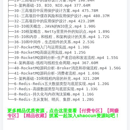
├──29-三高项目中的缓存设计方案.mp4 198.84M

├──3-架构基础-IO、BIO、NIO.mp4 377.64M

├──30-三高项目中应用保护设计方案.mp4 475.78M

├──31-三高项目中缓存风险和应用保护设计.mp4 480.37M

├──32-三高项目中的应用保护设计.mp4 423.20M

├──33-IO相关概念，JAVA的NIO意义.mp4 1.90G

├──34-IO框架概念，Netty里里外外的知识点.mp4 1.89G

├──35-IO和内存，和线程，和架构设计的关系.mp4 1.72G

├──36-IO和中间件，生态组件的关系.mp4 2.53G

├──37-RocketMQ入门与运用实战.mp4 1.30G

├──38-RocketMQ高级运用实战.mp4 1.25G

├──39-RocketMQ源码分析–生产者启动和发送流程.mp4 1.55G

├──4-架构基础-线程与线程生命周期.mp4 367.60M

├──40-RocketMQ源码分析-Broker消息和存储流程.mp4 1.56G

├──41-RocketMQ源码分析-消费者流程.mp4 1.69G

├──5-架构基础-IO和线程内容的补充.mp4 321.20M

├──6-Redis-Redis五大数据类型与底层实现.mp4 1.20G

├──7-Redis-高级数据类型与底层实现.mp4 1.33G

├──8-Redis-持久化与内存淘汰策略.mp4 1.16G

更多精品优质资源，点击这里查看
【付费专区】
【网赚
专区】
【精品收藏】
抓紧一起加入shaocun资源站吧！