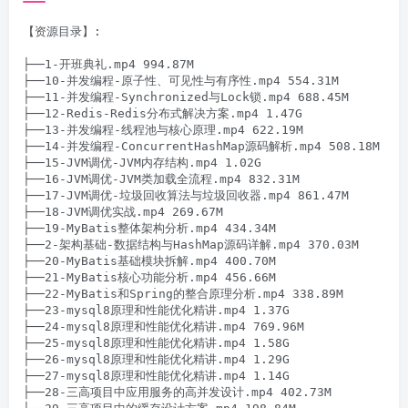
【资源目录】:

├──1-开班典礼.mp4 994.87M

├──10-并发编程-原子性、可见性与有序性.mp4 554.31M

├──11-并发编程-Synchronized与Lock锁.mp4 688.45M

├──12-Redis-Redis分布式解决方案.mp4 1.47G

├──13-并发编程-线程池与核心原理.mp4 622.19M

├──14-并发编程-ConcurrentHashMap源码解析.mp4 508.18M

├──15-JVM调优-JVM内存结构.mp4 1.02G

├──16-JVM调优-JVM类加载全流程.mp4 832.31M

├──17-JVM调优-垃圾回收算法与垃圾回收器.mp4 861.47M

├──18-JVM调优实战.mp4 269.67M

├──19-MyBatis整体架构分析.mp4 434.34M

├──2-架构基础-数据结构与HashMap源码详解.mp4 370.03M

├──20-MyBatis基础模块拆解.mp4 400.70M

├──21-MyBatis核心功能分析.mp4 456.66M

├──22-MyBatis和Spring的整合原理分析.mp4 338.89M

├──23-mysql8原理和性能优化精讲.mp4 1.37G

├──24-mysql8原理和性能优化精讲.mp4 769.96M

├──25-mysql8原理和性能优化精讲.mp4 1.58G

├──26-mysql8原理和性能优化精讲.mp4 1.29G

├──27-mysql8原理和性能优化精讲.mp4 1.14G

├──28-三高项目中应用服务的高并发设计.mp4 402.73M
