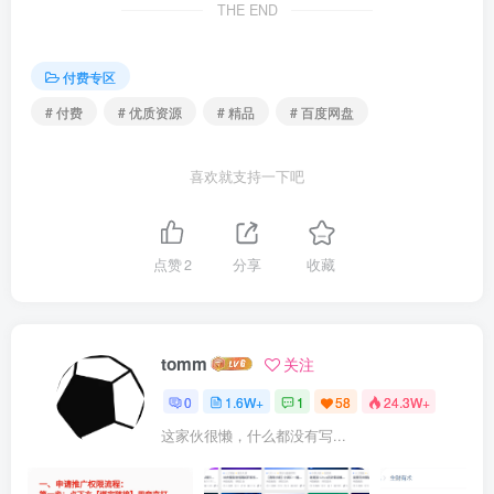
THE END
付费专区
# 付费
# 优质资源
# 精品
# 百度网盘
喜欢就支持一下吧
点赞
2
分享
收藏
tomm
关注
0
1.6W+
1
58
24.3W+
这家伙很懒，什么都没有写...