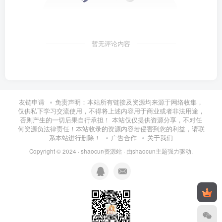
暂无评论内容
友链申请
免责声明：本站所有链接及资源均来源于网络收集，
仅供私下学习交流使用，不得将上述内容用于商业或者非法用途，
否则产生的一切后果自行承担！ 本站仅仅提供资源分享，不对任
何资源负法律责任！本站收录的资源内容若侵害到您的利益，请联
系本站进行删除！
广告合作
关于我们
Copyright © 2024 ·
shaocun资源站
· 由
shaocun主题
强力驱动.