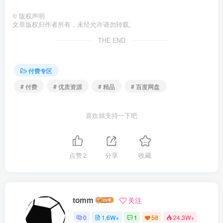
©
版权声明
文章版权归作者所有，未经允许请勿转载。
THE END
付费专区
# 付费
# 优质资源
# 精品
# 百度网盘
喜欢就支持一下吧
点赞
2
分享
收藏
tomm
关注
0
1.6W+
1
58
24.3W+