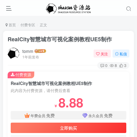
首页
付费专区
正文
RealCity智慧城市可视化案例教程UE5制作
tomm
关注
私信
1年前发布
0
8
3
付费资源
RealCity智慧城市可视化案例教程UE5制作
此内容为付费资源，请付费后查看
8.88
￥
免费
免费
年费会员
永久会员
立即购买