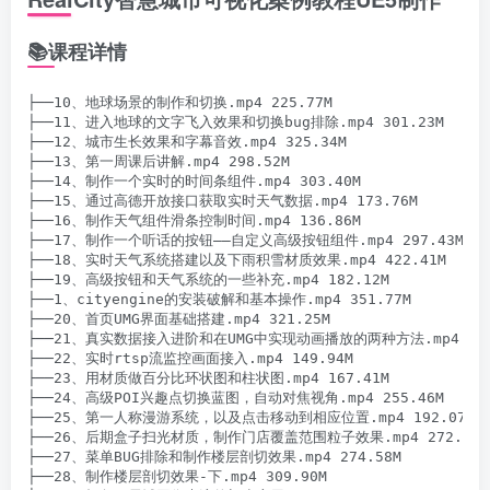
📚课程详情
├──10、地球场景的制作和切换.mp4 225.77M

├──11、进入地球的文字飞入效果和切换bug排除.mp4 301.23M

├──12、城市生长效果和字幕音效.mp4 325.34M

├──13、第一周课后讲解.mp4 298.52M

├──14、制作一个实时的时间条组件.mp4 303.40M

├──15、通过高德开放接口获取实时天气数据.mp4 173.76M

├──16、制作天气组件滑条控制时间.mp4 136.86M

├──17、制作一个听话的按钮——自定义高级按钮组件.mp4 297.43M

├──18、实时天气系统搭建以及下雨积雪材质效果.mp4 422.41M

├──19、高级按钮和天气系统的一些补充.mp4 182.12M

├──1、cityengine的安装破解和基本操作.mp4 351.77M

├──20、首页UMG界面基础搭建.mp4 321.25M

├──21、真实数据接入进阶和在UMG中实现动画播放的两种方法.mp4 273.
├──22、实时rtsp流监控画面接入.mp4 149.94M

├──23、用材质做百分比环状图和柱状图.mp4 167.41M

├──24、高级POI兴趣点切换蓝图，自动对焦视角.mp4 255.46M

├──25、第一人称漫游系统，以及点击移动到相应位置.mp4 192.07M

├──26、后期盒子扫光材质，制作门店覆盖范围粒子效果.mp4 272.03M

├──27、菜单BUG排除和制作楼层剖切效果.mp4 274.58M

├──28、制作楼层剖切效果-下.mp4 309.90M
