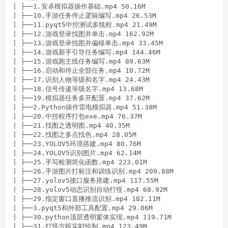
| ├──1.安卓模拟器操作基础.mp4 50.16M

| ├──10.手游任务停止逻辑编写.mp4 26.53M

| ├──11.pyqt5中控测试多线程.mp4 21.49M

| ├──12.游戏登录找图并单击.mp4 162.92M

| ├──13.游戏登录找图并偏移单击.mp4 33.45M

| ├──14.游戏新手引导任务编写.mp4 144.46M

| ├──15.游戏跑主线任务编写.mp4 89.63M

| ├──16.启动和停止全部任务.mp4 10.72M

| ├──17.识别人物等级和名字.mp4 24.43M

| ├──18.信号传递等级名字.mp4 13.68M

| ├──19.模拟器任务多开配置.mp4 37.62M

| ├──2.Python操作雷电模拟器.mp4 51.38M

| ├──20.中控程序打包exe.mp4 76.37M

| ├──21.找图之透明图.mp4 40.35M

| ├──22.找图之多点找色.mp4 28.05M

| ├──23.YOLOV5环境搭建.mp4 80.76M

| ├──24.YOLOV5识别图片.mp4 62.14M

| ├──25.手写检测简化函数.mp4 223.01M

| ├──26.手游图片打标注和训练识别.mp4 209.88M

| ├──27.yolov5接口服务搭建.mp4 117.55M

| ├──28.yolov5动态识别自动打怪.mp4 68.92M

| ├──29.指定窗口直播推流识别.mp4 182.11M

| ├──3.pyqt5和外部工具配置.mp4 29.06M

| ├──30.python顶层透明窗体实现.mp4 119.71M

| ├──31.打怪方框实时绘制.mp4 123.49M
