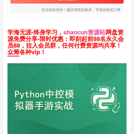
您当前未登录！建议登陆后购买，可保存购买订单
学海无涯-终身学习，
shaocun资源站
网盘资
源免费分享-限时优惠：即刻起前88名永久会
员88，拉入会员群，任何付费资源均共享！
众筹各种vip！