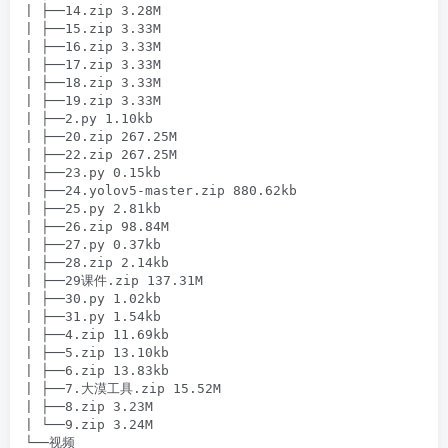
| ├──14.zip 3.28M

| ├──15.zip 3.33M

| ├──16.zip 3.33M

| ├──17.zip 3.33M

| ├──18.zip 3.33M

| ├──19.zip 3.33M

| ├──2.py 1.10kb

| ├──20.zip 267.25M

| ├──22.zip 267.25M

| ├──23.py 0.15kb

| ├──24.yolov5-master.zip 880.62kb

| ├──25.py 2.81kb

| ├──26.zip 98.84M

| ├──27.py 0.37kb

| ├──28.zip 2.14kb

| ├──29课件.zip 137.31M

| ├──30.py 1.02kb

| ├──31.py 1.54kb

| ├──4.zip 11.69kb

| ├──5.zip 13.10kb

| ├──6.zip 13.83kb

| ├──7.大漠工具.zip 15.52M

| ├──8.zip 3.23M

| └──9.zip 3.24M

└──视频
