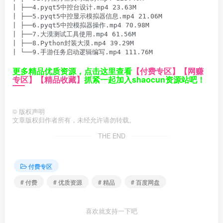
| ├──4.pyqt5中控台设计.mp4 23.63M

| ├──5.pyqt5中控显示模拟器信息.mp4 21.06M

| ├──6.pyqt5中控模拟器操作.mp4 70.98M

| ├──7.大漠测试工具使用.mp4 61.56M

| ├──8.Python封装大漠.mp4 39.29M

| └──9.手游任务启动逻辑编写.mp4 111.76M
更多精品优质资源，点击这里查看
【付费专区】
【网赚
专区】
【精品收藏】
抓紧一起加入shaocun资源站吧！
©
版权声明
文章版权归作者所有，未经允许请勿转载。
THE END
付费专区
# 付费
# 优质资源
# 精品
# 百度网盘
喜欢就支持一下吧