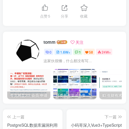
点赞
5
分享
收藏
tomm
关注
0
1.6W+
1
58
24W+
这家伙很懒，什么都没有写...
夸克网盘20t 会员 申请
IT类所有渠道合集 持续日更，目前近四千多条资源 年费用户微信私信获取权限
上一篇
下一篇
PostgreSQL数据库漏洞利用
小码哥深入Vue3+TypeScript