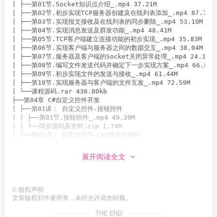
| ├──第01节.Socket知识点介绍_.mp4 37.21M

| ├──第02节.初步实现TCP服务器创建及在线列表添加_.mp4 87.74M

| ├──第03节.实现报文接收及在线列表的同步删除_.mp4 53.10M

| ├──第04节.实现消息发送及群发功能_.mp4 48.41M

| ├──第05节.TCP客户端建立连接功能的初步实现_.mp4 35.83M

| ├──第06节.实现客户端与服务器之间的数据交互_.mp4 38.04M

| ├──第07节.服务器及客户端的Socket关闭异常处理_.mp4 24.10M

| ├──第08节.编写文件发送代码并确定下一步实现方案_.mp4 66.83M

| ├──第09节.初步实现文件的发送与接收_.mp4 61.44M

| ├──第10节.实现服务器与客户端的文件互发_.mp4 72.59M

| └──课程源码.rar 436.80kb

├──第04章 C#自定义控件开发

| ├──第01讲： 自定义控件-按钮控件

| | ├──第01节.按钮控件_.mp4 49.20M

| | └──同步源码及资料.zip 1.74M

| ├──第02讲： 自定义控件-LED指示灯控件

| | ├──第01节.LED指示灯控件【一】

| | └──第02节.LED指示灯控件【二】

展开阅读全文
| ├──第03讲： 自定义控件-Toggle开关

| | ├──第01节.Toggle开关【一】

| | ├──第02节.Toggle开关【二】

| | └──第03节.Toggle开关【三】

©
版权声明
| ├──第04讲： 自定义控件-TextShow控件

文章版权归作者所有，未经允许请勿转载。
| | ├──第01节： 自定义控件-TextShow控件_.mp4 52.18M

THE END
| | └──同步源码及资料.zip 1.79M
