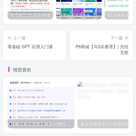
| | ├──【1.1】【喜科堂】项目整体软件及硬件介绍

| | ├──【1.2】【喜科堂】MySQL数据库部署过程

| | └──【1.3】【喜科堂】数据库的创建及导入导出

夸克网盘20t 会员 申请
IT类所有渠道合集 持续日更，目前近四千多条资源 年费用户微信私信获取权限
| ├──【2】【喜科堂】项目框架及UI整体搭建

| | ├──【2.1】【喜科堂】登录界面及相关功能完善

| | ├──【2.2】【喜科堂】主窗体整体框架搭建

| | ├──【2.3】【喜科堂】导航窗体的设计及显示

上一篇
下一篇
| | └──【2.4】【喜科堂】导航窗体切换功能实现

零基础 GPT 应用入门课
P8商城【马S兵教育】| 完结
| ├──【3】【喜科堂】主界面定长运动功能开发

无密
| | ├──【3.1】【喜科堂】DMC2410快速入门及测试

| | ├──【3.2】【喜科堂】定长控制界面设计及运动类引用

| | ├──【3.3】【喜科堂】系统实时日志功能的实现

猜您喜欢
| | ├──【3.4】【喜科堂】初步实现单轴的定长运动

| | ├──【3.5】【喜科堂】实现XYZ轴的定长运动及测试

| | └──【3.6】【喜科堂】窗体的自动缩放及工艺流程介绍

| ├──【4】【喜科堂】参数设置界面功能开发

| | ├──【4.1】【喜科堂】系统设置参数分析及UI界面设计

| | ├──【4.2】【喜科堂】实现设置参数的配置文件保存

| | ├──【4.3】【喜科堂】实现参数对象封装及配置读取

| | ├──【4.4】【喜科堂】运动轨迹控件的剖析及属性编写

| | ├──【4.5】【喜科堂】实现运动轨迹控件的坐标系绘制

| | ├──【4.6】【喜科堂】完成运动轨迹控制的绘制及测试

【每天都会更新】最新付费社群公众号文章
极客学院全套ⅥP视频(AS版)
| | └──【4.7】【喜科堂】运动轨迹控件在项目上的应用

| ├──【5】【喜科堂】主界面自动运动功能开发

| | ├──【5.10】【喜科堂】优化完善自动控制流程
