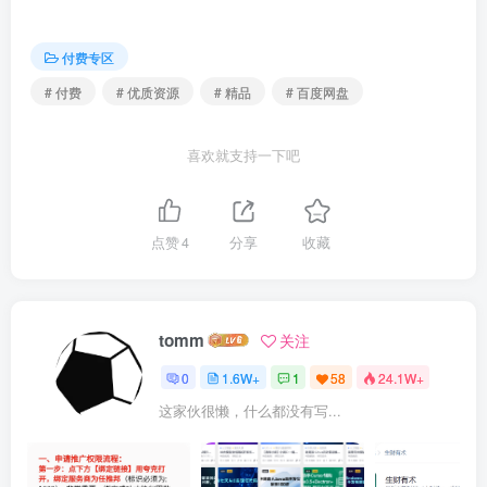
| ├──第05讲： 自定义控件-Swtich转换开关控件

| | ├──第01节.Swtich转换开关控件【一】

| | └──第02节.Swtich转换开关控件【二】

付费专区
| ├──第06讲： 自定义控件-DashBoard控件

| | ├──第01节.DashBoard控件【一】

# 付费
# 优质资源
# 精品
# 百度网盘
| | ├──第02节.DashBoard控件【二】

| | └──第03节.DashBoard控件【三】

| ├──第07讲： 自定义控件-DialPlate控件

喜欢就支持一下吧
| | ├──第01节.DialPlate控件【一】

| | └──第02节.DialPlate控件【二】

| ├──第08讲： 自定义控件-GradientDashBoard控件

| | ├──第01节.GradientDashBoard控件【一】

点赞
4
分享
收藏
| | └──第02节.GradientDashBoard控件【二】

| ├──第09讲： 自定义控件——KeyBoard控件

| | ├──第01节.KeyBoard控件【一】

| | ├──第02节.KeyBoard控件【二】

| | └──第03节.KeyBoard控件【三】

tomm
关注
| └──第10讲： 自定义控件——FlowControl控件

| | ├──第01节.FlowControl控件【一】

0
1.6W+
1
58
24.1W+
| | ├──第02节.FlowControl控件【二】

| | ├──第03节.FlowControl控件【三】

这家伙很懒，什么都没有写...
| | ├──第04节.FlowControl控件【四】

| | └──第05节.FlowControl控件【五】

├──第05章 三轴自动搬运加工机械手项目实战开发

| ├──【1】【喜科堂】项目整体介绍及相关部署
