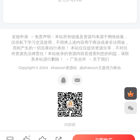
| | ├──【7.3】【喜科堂】月度报表的查询及显示测试

| | ├──【7.4】【喜科堂】季度报表的查询及报表导出

| | ├──【7.5】【喜科堂】ZedGraph使用及年度记录生成

| | └──【7.6】【喜科堂】季月度记录查询及图片导出

| └──【8】【喜科堂】软件授权及系统自动锁定

| | ├──【8.1】【喜科堂】如何给上位机软件加密授权

友链申请
免责声明：本站所有链接及资源均来源于网络收集，
| | ├──【8.2】【喜科堂】如何给上位机软件解密授权

仅供私下学习交流使用，不得将上述内容用于商业或者非法用途，
| | └──【8.3】【喜科堂】如何实现上位机软件自动锁屏

否则产生的一切后果自行承担！ 本站仅仅提供资源分享，不对任
└──第06章 工控APP项目实战开发

何资源负法律责任！本站收录的资源内容若侵害到您的利益，请联
| ├──【01】【喜科堂】APP开发平台及整体框架介绍

系本站进行删除！
广告合作
关于我们
| | └──APP开发平台及整体框架介绍_.mp4 13.81M

| ├──【02】【喜科堂】公用云服务器实现数据上传

Copyright © 2024 ·
shaocun资源站
· 由
shaocun主题
强力驱动.
| | └──物联网网关配置实现数据上传_.mp4 26.31M

| ├──【03】【喜科堂】公用云服务器实现远程数据读取

| | └──云服务器配置实现远程数据读取_.mp4 23.48M

| ├──【04】【喜科堂】私有云服务器环境搭建

| | └──私有云服务器环境搭建_.mp4 29.51M

| ├──【05】【喜科堂】Visual Studio软件环境搭建

| | ├──Visual Studio软件环境搭建_.mp4 23.72M

| | └──同步课程资料.zip 6.76M

| ├──【06】【喜科堂】项目登录窗体界面设计

| | ├──同步课程源码.zip 1.51M

内部群
| | └──项目登录窗体界面设计_.mp4 23.80M

| ├──【07】【喜科堂】SQLite数据库部署过程

4
立即购买