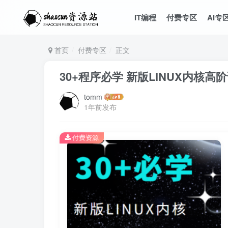
IT编程
付费专区
AI专
首页
付费专区
正文
30+程序必学 新版LINUX内核高
tomm
1年前发布
付费资源