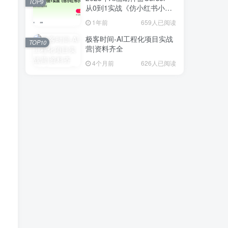
TOP9
从0到1实战《仿小红书小程
序》
1年前
659人已阅读
极客时间-AI工程化项目实战
TOP10
营|资料齐全
4个月前
626人已阅读