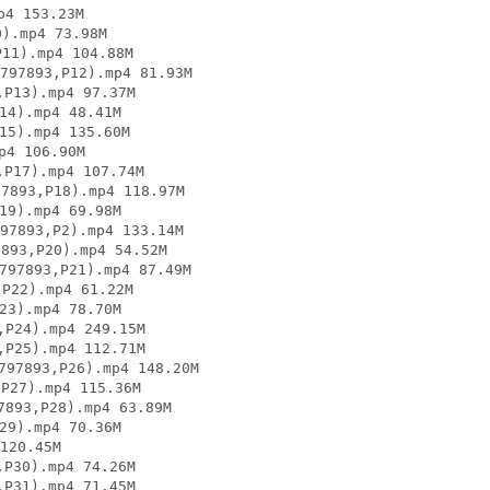
 153.23M

.mp4 73.98M

1).mp4 104.88M

893,P12).mp4 81.93M

3).mp4 97.37M

).mp4 48.41M

).mp4 135.60M

4 106.90M

7).mp4 107.74M

3,P18).mp4 118.97M

).mp4 69.98M

93,P2).mp4 133.14M

3,P20).mp4 54.52M

93,P21).mp4 87.49M

22).mp4 61.22M

).mp4 78.70M

24).mp4 249.15M

25).mp4 112.71M

893,P26).mp4 148.20M

7).mp4 115.36M

93,P28).mp4 63.89M

).mp4 70.36M

20.45M

0).mp4 74.26M

1).mp4 71.45M
