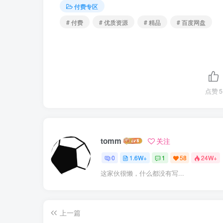
付费专区
# 付费
# 优质资源
# 精品
# 百度网盘
点赞
5
tomm
关注
0
1.6W+
1
58
24W+
这家伙很懒，什么都没有写...
上一篇