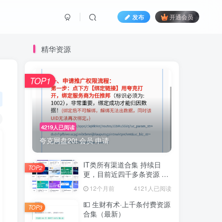
发布
开通会员
精华资源
TOP1
4219人已阅读
夸克网盘20t 会员 申请
IT类所有渠道合集 持续日
TOP2
更，目前近四千多条资源 年
费用户微信私信获取权限
12个月前
4121人已阅读
💵 生财有术·上千条付费资源
TOP3
合集（最新）