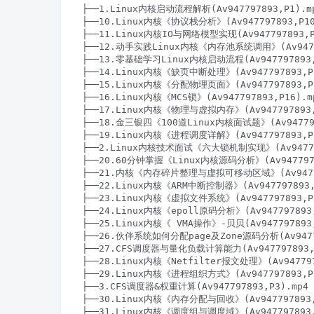
├──1.Linux内核启动流程解析(Av947797893,P1).mp4
├──10.Linux内核《协议栈分析》(Av947797893,P10)
├──11.Linux内核IO与网络模型实现(Av947797893,P1
├──12.动手实践Linux内核《内存池系统调用》(Av947797
├──13.零基础学习Linux内核启动流程(Av947797893,P1
├──14.Linux内核《缺页中断处理》(Av947797893,P14
├──15.Linux内核《分配物理页面》(Av947797893,P15
├──16.Linux内核《MCS锁》(Av947797893,P16).mp
├──17.Linux内核《物理与虚拟内存》(Av947797893,P1
├──18.金三银四《100道Linux内核面试题》(Av94779789
├──19.Linux内核《进程调度详解》(Av947797893,P19
├──2.Linux内核技术面试《六大锁机制实现》(Av9477978
├──20.60分钟掌握《Linux内核源码分析》(Av94779789
├──21.内核《内存碎片整理与虚拟可移动区域》(Av9477978
├──22.Linux内核《ARM中断控制器》(Av947797893,P
├──23.Linux内核《虚拟文件系统》(Av947797893,P23
├──24.Linux内核《epoll原码分析》(Av947797893,P
├──25.Linux内核《 VMA操作》-贝贝(Av947797893,P
├──26.伙伴系统如何分配page及Zone源码分析(Av947797
├──27.CFS调度器与量化负载计算能力(Av947797893,P2
├──28.Linux内核《Netfilter报文处理》(Av9477978
├──29.Linux内核《进程组织方式》(Av947797893,P29
├──3.CFS调度器&权重计算(Av947797893,P3).mp4 1
├──30.Linux内核《内存分配与回收》(Av947797893,P3
├──31.Linux内核《调度组与调度域》(Av947797893,P3