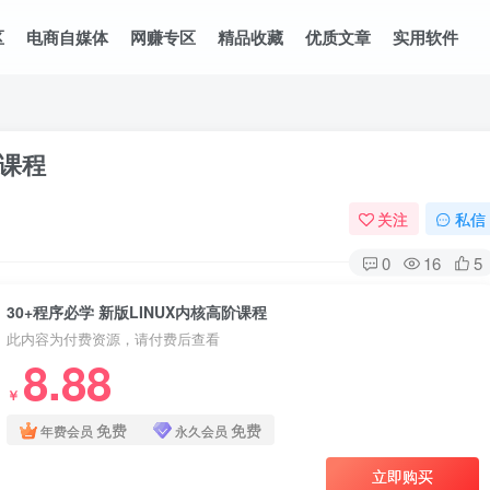
区
电商自媒体
网赚专区
精品收藏
优质文章
实用软件
阶课程
关注
私信
0
16
5
30+程序必学 新版LINUX内核高阶课程
此内容为付费资源，请付费后查看
8.88
￥
免费
免费
年费会员
永久会员
立即购买