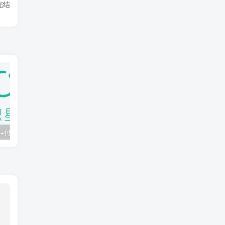
完结
知识星球：300+付费课程与资料合集
2025年AI辅助神器Cursor–从0到1实战《仿小红书小程序》