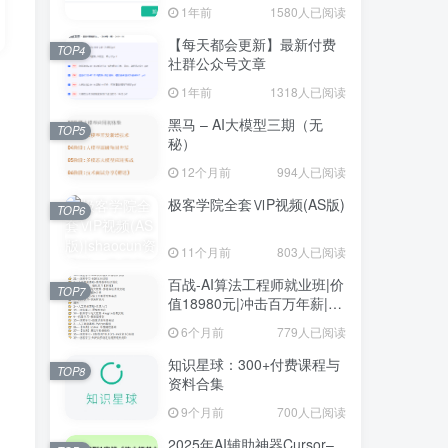
1年前
1580人已阅读
【每天都会更新】最新付费
TOP4
社群公众号文章
1年前
1318人已阅读
黑马 – AI大模型三期（无
TOP5
秘）
12个月前
994人已阅读
极客学院全套ⅥP视频(AS版)
TOP6
11个月前
803人已阅读
百战-AI算法工程师就业班|价
TOP7
值18980元|冲击百万年薪|完
结无秘
6个月前
779人已阅读
知识星球：300+付费课程与
TOP8
资料合集
9个月前
700人已阅读
2025年AI辅助神器Cursor–