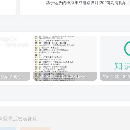
基于运放的模拟集成电路设计|2023|高清视频|
视频(AS版)
百战-AI算法工程师就业班|价值18980元|冲击百万年薪|完结无秘
请登录后发表评论