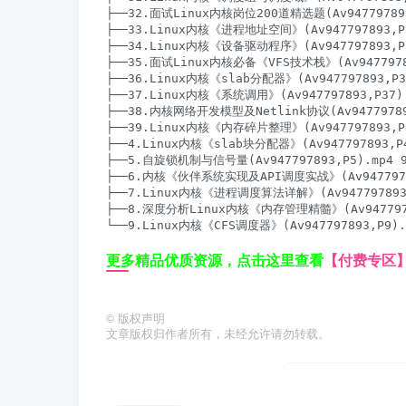
├──32.面试Linux内核岗位200道精选题(Av947797893,
├──33.Linux内核《进程地址空间》(Av947797893,P33
├──34.Linux内核《设备驱动程序》(Av947797893,P34
├──35.面试Linux内核必备《VFS技术栈》(Av947797893
├──36.Linux内核《slab分配器》(Av947797893,P36
├──37.Linux内核《系统调用》(Av947797893,P37).m
├──38.内核网络开发模型及Netlink协议(Av947797893,
├──39.Linux内核《内存碎片整理》(Av947797893,P39
├──4.Linux内核《slab块分配器》(Av947797893,P4)
├──5.自旋锁机制与信号量(Av947797893,P5).mp4 97
├──6.内核《伙伴系统实现及API调度实战》(Av947797893
├──7.Linux内核《进程调度算法详解》(Av947797893,P
├──8.深度分析Linux内核《内存管理精髓》(Av947797893
└──9.Linux内核《CFS调度器》(Av947797893,P9).
更多精品优质资源，点击这里查看
【付费专区
©
版权声明
文章版权归作者所有，未经允许请勿转载。