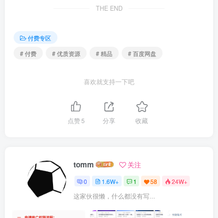
        │   ├── [ 79M] 15-12-认识Githubactions-自动发
THE END
        │   ├── [ 77M] 15-13-Githubactions在虚拟机上
        │   ├── [ 69M] 15-14-使用Githubactions自动
        │   ├── [ 19M] 15-15-线上数据库需要单独购买

付费专区
        │   ├── [ 15M] 15-16域名和HTTPS证书需要单独购买

        │   ├── [8.5M] 15-17-章总结

# 付费
# 优质资源
# 精品
# 百度网盘
        │   ├── [ 15M] 15-1-章介绍

        │   ├── [ 53M] 15-2-购买云服务器-如何省钱购买

        │   ├── [ 86K] 15-3Linux命令.pdf

喜欢就支持一下吧
        │   ├── [ 51M] 15-4-Linux基础命令-登录和建立信任-p
        │   ├── [ 64M] 15-5-Linux基础命令-远程拷贝和远程
        │   ├── [ 84K] 15-6CentOS安装软件.pdf

        │   ├── [ 33M] 15-7-在云服务安装必备软件-git、ngin
点赞
5
分享
收藏
        │   ├── [ 70M] 15-8在云服务器启动HTML服务和nodej
        │   └── [ 78K] 15-9开启防火墙.pdf

        ├── 第17章课程总结/

        │   └── [ 14M] 17-1课程总结

        └── 资料代码/
tomm
关注
更多精品优质资源，点击这里查看
【付费专区】
【网赚
0
1.6W+
1
58
24W+
专区】
【精品收藏】
抓紧一起加入shaocun资源站吧！
这家伙很懒，什么都没有写...