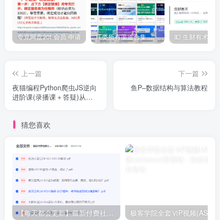
夸克网盘20t 会员 申请
IT类所有渠道合集 持续日更，目前近四千多条资源 年费用户微信私信获取权限
上一篇
下一篇
夜猫编程Python爬虫JS逆向
鱼P–数据结构与算法教程
进阶课(录播课＋答疑)从零
基础到高薪就业编程课
猜您喜欢
【每天都会更新】最新付费社群公众号文章
极客学院全套ⅥP视频(AS版)