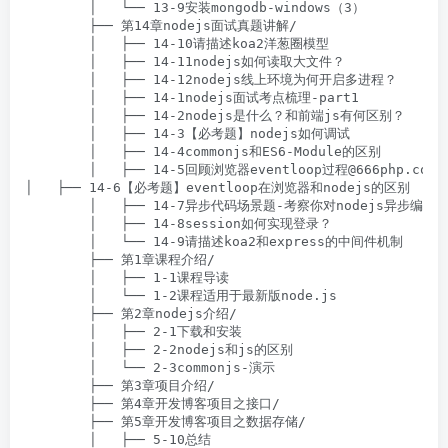
        │   └── 13-9安装mongodb-windows（3）

        ├── 第14章nodejs面试真题讲解/

        │   ├── 14-10请描述koa2洋葱圈模型

        │   ├── 14-11nodejs如何读取大文件？

        │   ├── 14-12nodejs线上环境为何开启多进程？

        │   ├── 14-1nodejs面试考点梳理-part1

        │   ├── 14-2nodejs是什么？和前端js有何区别？

        │   ├── 14-3【必考题】nodejs如何调试

        │   ├── 14-4commonjs和ES6-Module的区别

        │   ├── 14-5回顾浏览器eventloop过程@666php.com

│   ├── 14-6【必考题】eventloop在浏览器和nodejs的区别

        │   ├── 14-7异步代码场景题-考察你对nodejs异步编程的
        │   ├── 14-8session如何实现登录？

        │   └── 14-9请描述koa2和express的中间件机制

        ├── 第1章课程介绍/

        │   ├── 1-1课程导读

        │   └── 1-2课程适用于最新版node.js

        ├── 第2章nodejs介绍/

        │   ├── 2-1下载和安装

        │   ├── 2-2nodejs和js的区别

        │   └── 2-3commonjs-演示

        ├── 第3章项目介绍/

        ├── 第4章开发博客项目之接口/

        ├── 第5章开发博客项目之数据存储/

        │   ├── 5-10总结
