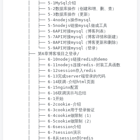
        │   ├── 5-1MySql介绍

        │   ├── 5-2数据库操作（创建和增、删、查）

        │   ├── 5-3数据库操作（更新）

        │   ├── 5-4nodejs操作mysql

        │   ├── 5-5nodejs链接mysql做成工具

        │   ├── 5-6API对接mysql（博客列表）

        │   ├── 5-7API对接mysql（博客详情和新建）

        │   ├── 5-8API对接mysql（博客更新和删除）

        │   └── 5-9API对接mysql（登录）

        ├── 第6章博客项目之登录/

        │   ├── 6-10nodejs链接redis的demo

        │   ├── 6-11nodejs连接redis-封装工具函数

        │   ├── 6-12session存入redis

        │   ├── 6-13完成server端登录的代码

        │   ├── 6-14联调-介绍html页面

        │   ├── 6-15nginx配置

        │   ├── 6-16联调演示与总结

        │   ├── 6-1开始

        │   ├── 6-2cookie-介绍

        │   ├── 6-3cookie用于登录验证

        │   ├── 6-4cookie做限制（1）

        │   ├── 6-5cookie做限制（2）

        │   ├── 6-6session介绍

        │   ├── 6-7session演示

        │   ├── 6-8从session到redis
