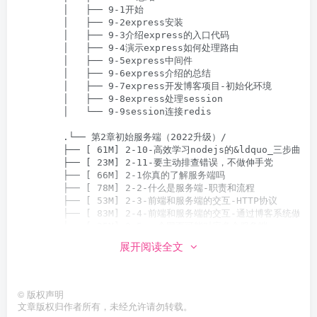
        │   ├── 9-1开始

        │   ├── 9-2express安装

        │   ├── 9-3介绍express的入口代码

        │   ├── 9-4演示express如何处理路由

        │   ├── 9-5express中间件

        │   ├── 9-6express介绍的总结

        │   ├── 9-7express开发博客项目-初始化环境

        │   ├── 9-8express处理session

        │   └── 9-9session连接redis

        .└── 第2章初始服务端（2022升级）/

        ├── [ 61M] 2-10-高效学习nodejs的&ldquo_三步曲&rdq
        ├── [ 23M] 2-11-要主动排查错误，不做伸手党

        ├── [ 66M] 2-1你真的了解服务端吗

        ├── [ 78M] 2-2-什么是服务端-职责和流程

        ├── [ 53M] 2-3-前端和服务端的交互-HTTP协议

        ├── [ 83M] 2-4-前端和服务端的交互-通过博客系统做演示
        ├── [ 25M] 2-5-一个网页可能对应多个服务端

        ├── [ 52M] 2-6-路由-服务端的入口规则

展开阅读全文
        ├── [ 32M] 2-7-路由的实现离不开Request

        ├── [ 46M] 2-8-数据库-存储和查询数据

        └── [ 18M] 2-9-为什么选择nodejs开发服务端

        ├── 第15章发布到云服务器（2022升级）/

©
版权声明
        │   ├── [ 42M] 15-10开启防火墙，让外网可以访问

文章版权归作者所有，未经允许请勿转载。
        │   ├── [ 86M] 15-11-手动发布代码到云服务器
