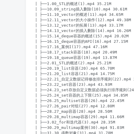
| ├──1.00_STL的概述(1).mp4 35.21M

| ├──10.09_string插入删除(10).mp4 30.61M

| ├──11.10_vector的概述(11).mp4 34.65M

| ├──12.11_vector的大小操作(12).mp4 49.38M

| ├──13.12_vector的拓展(13).mp4 33.17M

| ├──14.13_vector的插入删除(14).mp4 16.26M

| ├──15.14_deque容器的概述(15).mp4 20.02M

| ├──16.15_deque容器的API(16).mp4 27.15M

| ├──17.16_案例I(17).mp4 47.16M

| ├──18.17_stack容器(18).mp4 20.49M

| ├──19.18_queue容器(19).mp4 13.87M

| ├──2.01_STL的概述(2).mp4 25.21M

| ├──20.19_list容器(20).mp4 65.70M

| ├──21.20_list容器(21).mp4 14.75M

| ├──22.21_自定义数据记得修改排序规则(22).mp4 23
| ├──23.22_set容器(23).mp4 43.93M

| ├──24.23_set存放自定义数据必须执行排序规则(24).
| ├──25.24_set容器的上下限(25).mp4 34.85M

| ├──26.25_multiset容器(26).mp4 22.45M

| ├──27.26_pair对组(27).mp4 12.80M

| ├──28.27_map容器(28).mp4 28.50M

| ├──29.28_multimap容器(29).mp4 11.66M

| ├──3.02_for和迭代器(3).mp4 28.35M

| ├──30.29_multimap案例(30).mp4 91.03M

| ├──31.30_函数对象(31).mp4 31.78M
