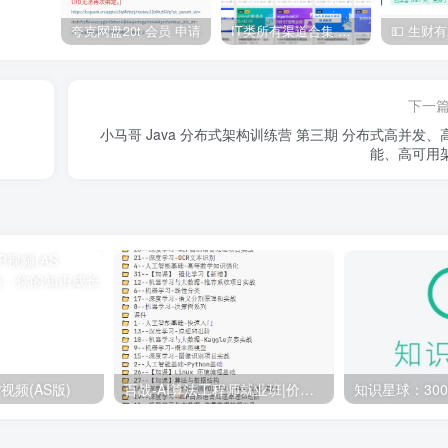
夸克网盘20t 会员 申请
IT类所有渠道合集 持续日更，目前近四千多条资源 年费用户微信私信获取权限
下一
小马哥 Java 分布式架构训练营 第三期 分布式高并发、
能、高可用
视频(AS版)
百战-AI算法工程师就业班|价值18980元|冲击百万年薪|完结无秘