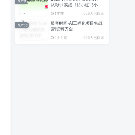
TOP9
从0到1实战《仿小红书小程
序》
1年前
659人已阅读
极客时间-AI工程化项目实战
TOP10
营|资料齐全
4个月前
626人已阅读