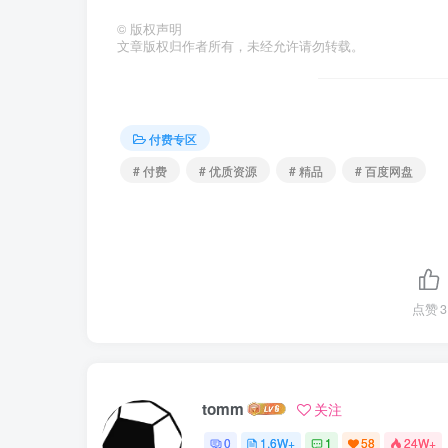
©
版权声明
文章版权归作者所有，未经允许请勿转载。
付费专区
# 付费
# 优质资源
# 精品
# 百度网盘
点赞
3
tomm
关注
0
1.6W+
1
58
24W+