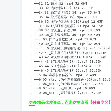
| ├──32.31_谓词(32).mp4 52.06M

| ├──33.32_内建对象(33).mp4 22.50M

| ├──34.33_自定义适配器(34).mp4 35.64M

| ├──35.34_取反适配器(35).mp4 28.91M

| ├──36.35_函数指针适配器(36).mp4 12.65M

| ├──37.36_成员函数适配器(37).mp4 24.15M

| ├──38.37_常见遍历算法(38).mp4 43.40M

| ├──39.38_常见查找算法(39).mp4 49.40M

| ├──4.03_操作容器数据(4).mp4 23.97M

| ├──40.39_常见排序算法(40).mp4 32.05M

| ├──41.40_常见拷贝和替换算法(41).mp4 37.28M

| ├──42.41_常见算术生成算法(42).mp4 14.31M

| ├──43.42_常见集合操作算法(43).mp4 36.74M

| ├──44.43_STL综合案例1(44).mp4 51.55M

| ├──45.44_STL综合案例2(45).mp4 43.09M

| ├──46.45_STL综合案例3(46).mp4 56.59M

| ├──5.04_容器嵌套容器(5).mp4 12.48M

| ├──6.05_string的构造和赋值操作(6).mp4 29.96
| ├──7.06_string的存取元素(7).mp4 9.85M

| ├──8.07_string追加(8).mp4 10.90M

| └──9.08_string查找替换(9).mp4 26.23M
更多精品优质资源，点击这里查看
【付费专区