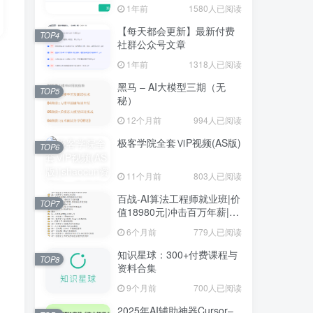
1年前
1580人已阅读
【每天都会更新】最新付费
TOP4
社群公众号文章
1年前
1318人已阅读
黑马 – AI大模型三期（无
TOP5
秘）
12个月前
994人已阅读
极客学院全套ⅥP视频(AS版)
TOP6
11个月前
803人已阅读
百战-AI算法工程师就业班|价
TOP7
值18980元|冲击百万年薪|完
结无秘
6个月前
779人已阅读
知识星球：300+付费课程与
TOP8
资料合集
9个月前
700人已阅读
2025年AI辅助神器Cursor–