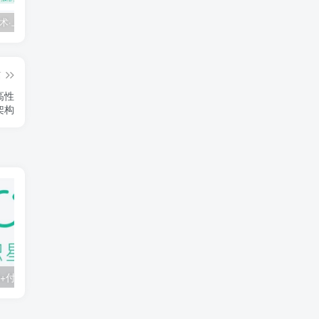
💵 生财有术·上千条付费资源合集（最新）
【每天都会更新】最新付费社群公众号文章
黑马 – AI大模型三期（无秘）
篇
高性
架构
知识星球：300+付费课程与资料合集
2025年AI辅助神器Cursor–从0到1实战《仿小红书小程序》