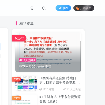
发布
开通会员
精华资源
TOP1
4219人已阅读
夸克网盘20t 会员 申请
IT类所有渠道合集 持续日
TOP2
更，目前近四千多条资源 年
费用户微信私信获取权限
12个月前
4121人已阅读
💵 生财有术·上千条付费资源
TOP3
合集（最新）