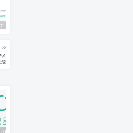
💵 生财有术·上千条付费资源合集（最新）
【每天都会更新】最新付费社群公众号文章
黑马 – AI大模型三期（无秘）
篇
磅首
无秘
知识星球：300+付费课程与资料合集
2025年AI辅助神器Cursor–从0到1实战《仿小红书小程序》