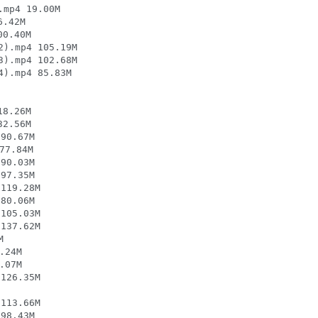
p4 19.00M

42M

.40M

mp4 105.19M

mp4 102.68M

mp4 85.83M

.26M

.56M

0.67M

7.84M

0.03M

7.35M

19.28M

0.06M

05.03M

37.62M



24M

07M

26.35M

13.66M

8.43M
