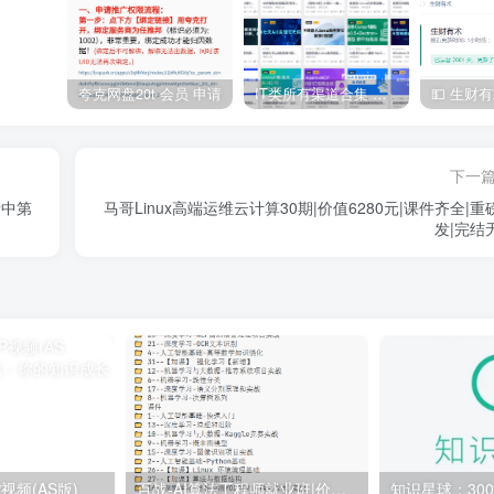
夸克网盘20t 会员 申请
IT类所有渠道合集 持续日更，目前近四千多条资源 年费用户微信私信获取权限
下一
新中第
马哥Linux高端运维云计算30期|价值6280元|课件齐全|重
发|完结
视频(AS版)
百战-AI算法工程师就业班|价值18980元|冲击百万年薪|完结无秘