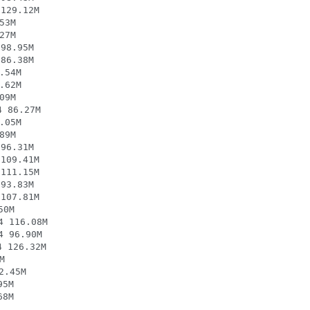
29.12M

3M

7M

8.95M

6.38M

54M

62M

9M

86.27M

05M

9M

6.31M

09.41M

11.15M

3.83M

07.81M

0M

116.08M

 96.90M

126.32M



.45M

5M

68M