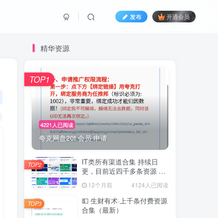
发布
开通会员
精华资源
TOP1
4221人已阅读
夸克网盘20t 会员 申请
IT类所有渠道合集 持续日
TOP2
更，目前近四千多条资源 年
费用户微信私信获取权限
12个月前
4124人已阅读
💵 生财有术·上千条付费资源
TOP3
合集（最新）