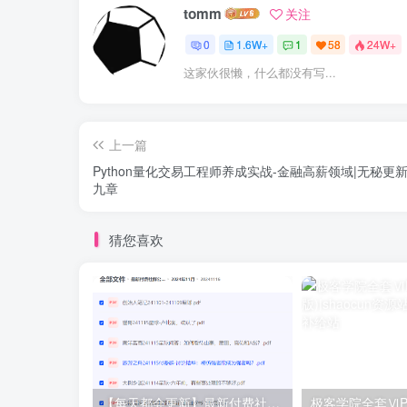
tomm
关注
0
1.6W+
1
58
24W+
这家伙很懒，什么都没有写...
上一篇
Python量化交易工程师养成实战-金融高薪领域|无秘更
九章
猜您喜欢
【每天都会更新】最新付费社群公众号文章
极客学院全套ⅥP