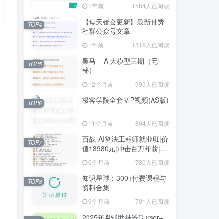
1年前
1584人已阅读
【每天都会更新】最新付费
TOP4
社群公众号文章
1年前
1319人已阅读
黑马 – AI大模型三期（无
TOP5
秘）
12个月前
995人已阅读
极客学院全套ⅥP视频(AS版)
TOP6
11个月前
804人已阅读
百战-AI算法工程师就业班|价
TOP7
值18980元|冲击百万年薪|完
结无秘
6个月前
780人已阅读
知识星球：300+付费课程与
TOP8
资料合集
9个月前
701人已阅读
2025年AI辅助神器Cursor–