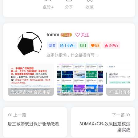
点赞
4
分享
收藏
tomm
关注
0
1.6W+
1
58
24W+
这家伙很懒，什么都没有写...
夸克网盘20t 会员 申请
IT类所有渠道合集 持续日更，目前近四千多条资源 年费用户微信私信获取权限
上一篇
下一篇
唐三藏游戏过保护驱动教程
3DMAX+CR-效果图建模渲
染实战