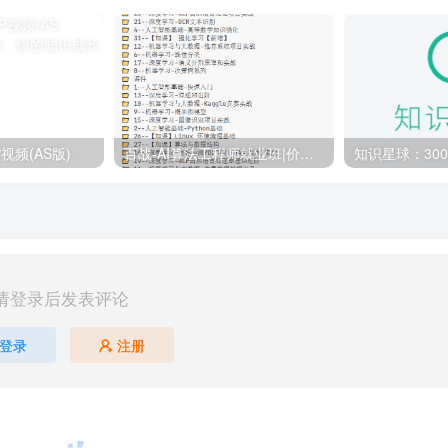
视频(AS版)
百战-AI算法工程师就业班|价值18980元|冲击百万年薪|完结无秘
请登录后发表评论
登录
注册