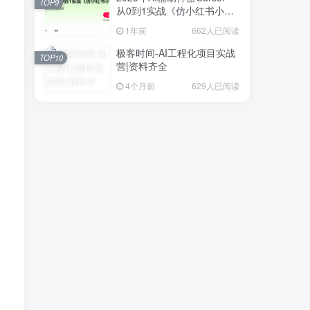
TOP9
从0到1实战《仿小红书小程
序》
1年前
662人已阅读
极客时间-AI工程化项目实战
TOP10
营|资料齐全
4个月前
629人已阅读