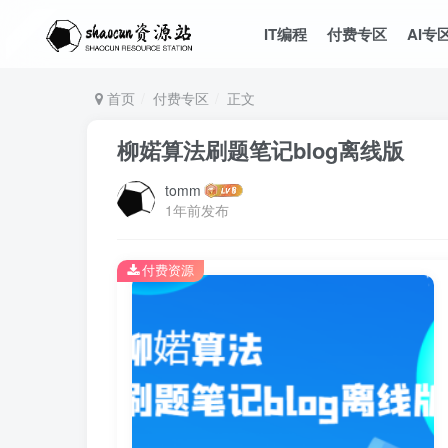
IT编程
付费专区
AI专
首页
付费专区
正文
柳婼算法刷题笔记blog离线版
tomm
1年前发布
付费资源