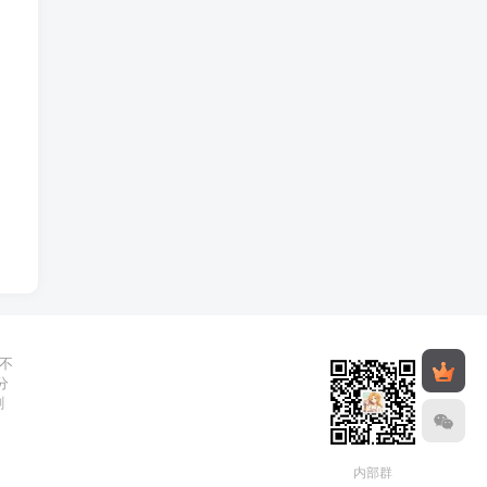
不
分
删
内部群