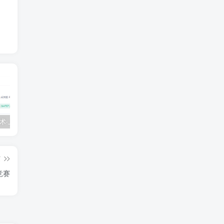
💵 生财有术·上千条付费资源合集（最新）
【每天都会更新】最新付费社群公众号文章
黑马 – AI大模型三期（无秘）
篇
竞赛