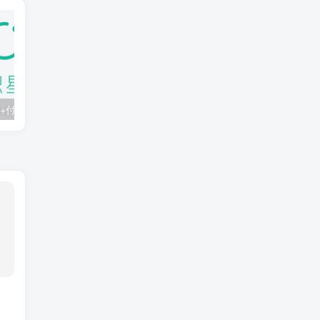
知识星球：300+付费课程与资料合集
2025年AI辅助神器Cursor–从0到1实战《仿小红书小程序》