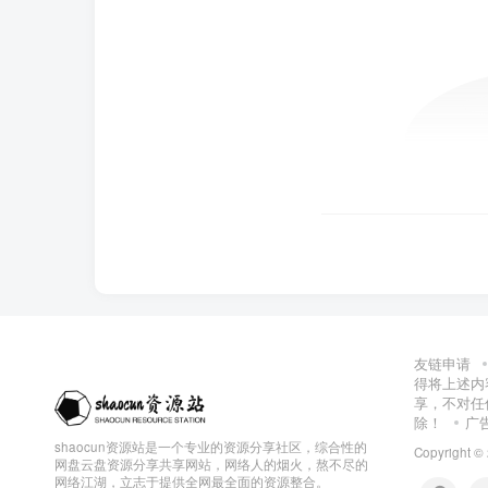
友链申请
得将上述内
享，不对任
除！
广
shaocun资源站是一个专业的资源分享社区，综合性的
Copyright ©
网盘云盘资源分享共享网站，网络人的烟火，熬不尽的
网络江湖，立志于提供全网最全面的资源整合。