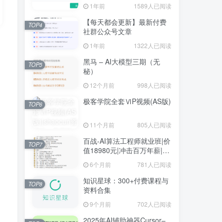
1年前
1589人已阅读
【每天都会更新】最新付费
TOP4
社群公众号文章
1年前
1322人已阅读
黑马 – AI大模型三期（无
TOP5
秘）
12个月前
998人已阅读
极客学院全套ⅥP视频(AS版)
TOP6
11个月前
805人已阅读
百战-AI算法工程师就业班|价
TOP7
值18980元|冲击百万年薪|完
结无秘
6个月前
781人已阅读
知识星球：300+付费课程与
TOP8
资料合集
9个月前
702人已阅读
2025年AI辅助神器Cursor–