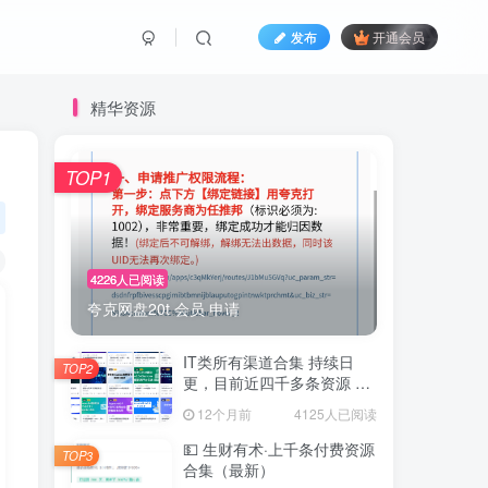
发布
开通会员
精华资源
TOP1
4226人已阅读
夸克网盘20t 会员 申请
IT类所有渠道合集 持续日
TOP2
更，目前近四千多条资源 年
费用户微信私信获取权限
12个月前
4125人已阅读
💵 生财有术·上千条付费资源
TOP3
合集（最新）