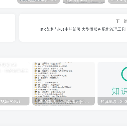
下一
istio架构与k8s中的部署 大型微服务系统管理工具Ist
视频(AS版)
百战-AI算法工程师就业班|价值18980元|冲击百万年薪|完结无秘