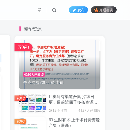
发布
开通会员
精华资源
TOP1
4230人已阅读
夸克网盘20t 会员 申请
IT类所有渠道合集 持续日
TOP2
更，目前近四千多条资源 年
费用户微信私信获取权限
12个月前
4127人已阅读
💵 生财有术·上千条付费资源
TOP3
合集（最新）