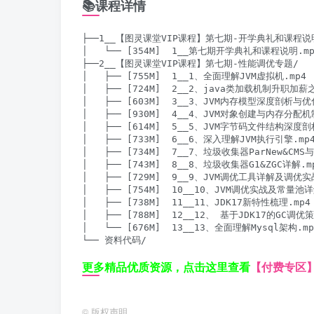
📚课程详情
├──1__【图灵课堂VIP课程】第七期-开学典礼和课程说明
│   └── [354M]  1__第七期开学典礼和课程说明.mp4
├──2__【图灵课堂VIP课程】第七期-性能调优专题/

│   ├── [755M]  1__1、全面理解JVM虚拟机.mp4

│   ├── [724M]  2__2、java类加载机制升职加薪之
│   ├── [603M]  3__3、JVM内存模型深度剖析与优化
│   ├── [930M]  4__4、JVM对象创建与内存分配机
│   ├── [614M]  5__5、JVM字节码文件结构深度剖析
│   ├── [733M]  6__6、深入理解JVM执行引擎.mp4
│   ├── [734M]  7__7、垃圾收集器ParNew&C
│   ├── [743M]  8__8、垃圾收集器G1&ZGC详解.mp
│   ├── [729M]  9__9、JVM调优工具详解及调优实战
│   ├── [754M]  10__10、JVM调优实战及常量池详解
│   ├── [738M]  11__11、JDK17新特性梳理.mp4

│   ├── [788M]  12__12、 基于JDK17的GC调优策
│   └── [676M]  13__13、全面理解Mysql架构.mp4
更多精品优质资源，点击这里查看
【付费专区
©
版权声明