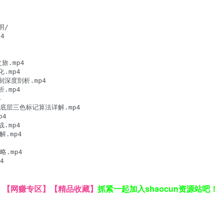
/



旅.mp4

.mp4

制深度剖析.mp4

.mp4



MS与底层三色标记算法详解.mp4

4

.mp4

.mp4

略.mp4



】
【网赚专区】
【精品收藏】
抓紧一起加入shaocun资源站吧！