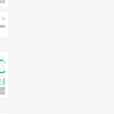
篇
io
知识星球：300+付费课程与资料合集
2025年AI辅助神器Cursor–从0到1实战《仿小红书小程序》