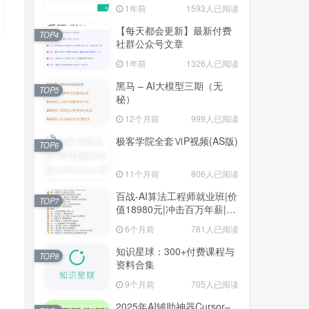
1年前
1593人已阅读
【每天都会更新】最新付费
TOP4
社群公众号文章
1年前
1326人已阅读
黑马 – AI大模型三期（无
TOP5
秘）
12个月前
999人已阅读
极客学院全套ⅥP视频(AS版)
TOP6
11个月前
806人已阅读
百战-AI算法工程师就业班|价
TOP7
值18980元|冲击百万年薪|完
结无秘
6个月前
781人已阅读
知识星球：300+付费课程与
TOP8
资料合集
9个月前
705人已阅读
2025年AI辅助神器Cursor–