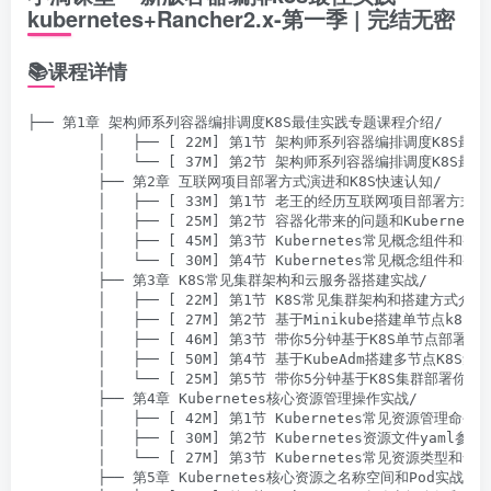
kubernetes+Rancher2.x-第一季 | 完结无密
📚课程详情
├── 第1章 架构师系列容器编排调度K8S最佳实践专题课程介绍/

        │   ├── [ 22M] 第1节 架构师系列容器编排调度K8S最
        │   └── [ 37M] 第2节 架构师系列容器编排调度K8S最
        ├── 第2章 互联⽹项⽬部署⽅式演进和K8S快速认知/

        │   ├── [ 33M] 第1节 老王的经历互联网项目部署方式演
        │   ├── [ 25M] 第2节 容器化带来的问题和Kubernete
        │   ├── [ 45M] 第3节 Kubernetes常见概念组件和
        │   └── [ 30M] 第4节 Kubernetes常见概念组件和
        ├── 第3章 K8S常⻅集群架构和云服务器搭建实战/

        │   ├── [ 22M] 第1节 K8S常见集群架构和搭建方式介绍.m
        │   ├── [ 27M] 第2节 基于Minikube搭建单节点k8s集群
        │   ├── [ 46M] 第3节 带你5分钟基于K8S单节点部署你
        │   ├── [ 50M] 第4节 基于KubeAdm搭建多节点K8S集群.
        │   └── [ 25M] 第5节 带你5分钟基于K8S集群部署你的第
        ├── 第4章 Kubernetes核⼼资源管理操作实战/

        │   ├── [ 42M] 第1节 Kubernetes常见资源管理命令介绍
        │   ├── [ 30M] 第2节 Kubernetes资源文件yaml参数介
        │   └── [ 27M] 第3节 Kubernetes常见资源类型和命令
        ├── 第5章 Kubernetes核⼼资源之名称空间和Pod实战/
