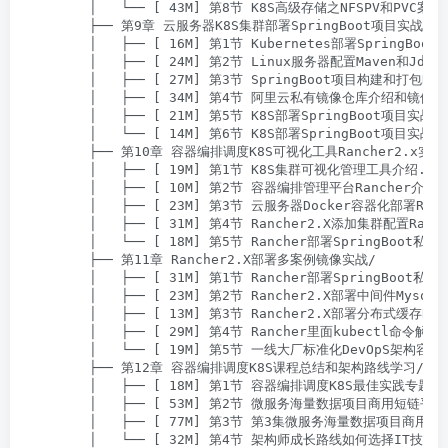
        │   └── [ 43M] 第8节 K8S高级存储之NFSPV和PVC案例实
        ├── 第9章 云服务器K8S集群部署SpringBoot项⽬实战/

        │   ├── [ 16M] 第1节 Kubernetes部署SpringBoot
        │   ├── [ 24M] 第2节 Linux服务器配置Maven和Jdk
        │   ├── [ 27M] 第3节 SpringBoot项目构建和打包Doc
        │   ├── [ 34M] 第4节 阿里云私有镜像仓库介绍和镜像推
        │   ├── [ 21M] 第5节 K8S部署SpringBoot项目实战《
        │   └── [ 14M] 第6节 K8S部署SpringBoot项目实战《
        ├── 第10章 容器编排调度K8S可视化⼯具Rancher2.x实战/
        │   ├── [ 19M] 第1节 K8S集群可视化管理工具介绍.mp4
        │   ├── [ 10M] 第2节 容器编排管理平台Rancher介绍
        │   ├── [ 23M] 第3节 云服务器Docker容器化部署Ranch
        │   ├── [ 31M] 第4节 Rancher2.X添加集群配置Ranch
        │   └── [ 18M] 第5节 Rancher部署SpringBoot私有
        ├── 第11章 Rancher2.X部署多案例镜像实战/

        │   ├── [ 31M] 第1节 Rancher部署SpringBoot私有
        │   ├── [ 23M] 第2节 Rancher2.X部署中间件Mysql8.
        │   ├── [ 13M] 第3节 Rancher2.X部署分布式缓存Red
        │   ├── [ 29M] 第4节 Rancher里面kubectl命令解析和
        │   └── [ 19M] 第5节 一线大厂标准化DevOpS架构容器
        ├── 第12章 容器编排调度K8S课程总结和架构路线学习/

        │   ├── [ 18M] 第1节 容器编排调度K8S最佳实践专题课程
        │   ├── [ 53M] 第2节 微服务海量数据项⽬商⽤短链平
        │   ├── [ 77M] 第3节 第3集微服务海量数据项⽬商⽤
        │   └── [ 32M] 第4节 架构师成长路线如何选择IT技术