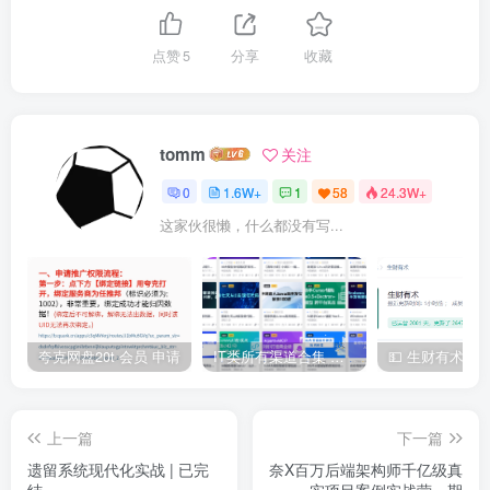
点赞
5
分享
收藏
tomm
关注
0
1.6W+
1
58
24.3W+
这家伙很懒，什么都没有写...
夸克网盘20t 会员 申请
IT类所有渠道合集 持续日更，目前近四千多条资源 年费用户微信私信获取权限
上一篇
下一篇
遗留系统现代化实战 | 已完
奈X百万后端架构师千亿级真