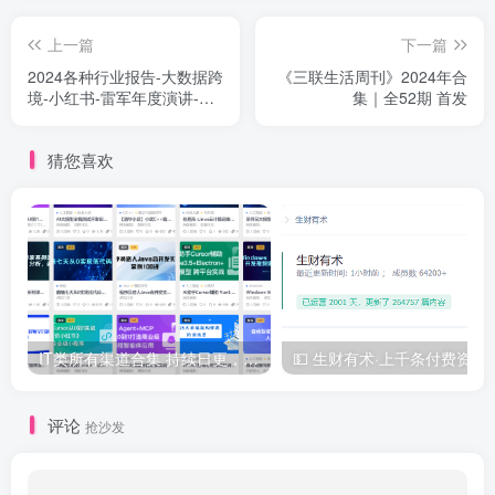
上一篇
下一篇
2024各种行业报告-大数据跨
《三联生活周刊》2024年合
境-小红书-雷军年度演讲-华
集｜全52期 首发
为
猜您喜欢
IT类所有渠道合集 持续日更，目前近四千多条资源 年费用户微信私信获取权限
💵 生财有术·上千
评论
抢沙发