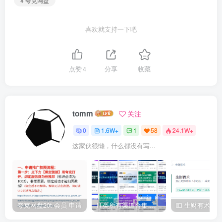
# 夸克网盘
喜欢就支持一下吧
点赞
4
分享
收藏
tomm
关注
0
1.6W+
1
58
24.1W+
这家伙很懒，什么都没有写...
夸克网盘20t 会员 申请
IT类所有渠道合集 持续日更，目前近四千多条资源 年费用户微信私信获取权限