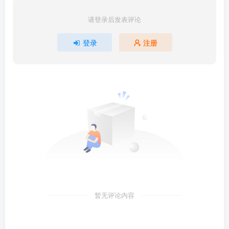
请登录后发表评论
登录
注册
暂无评论内容