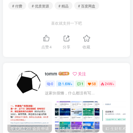
# 付费
# 优质资源
# 精品
# 百度网盘
喜欢就支持一下吧
点赞
4
分享
收藏
tomm
关注
0
1.6W+
1
58
24W+
这家伙很懒，什么都没有写...
夸克网盘20t 会员 申请
IT类所有渠道合集 持续日更，目前近四千多条资源 年费用户微信私信获取权限