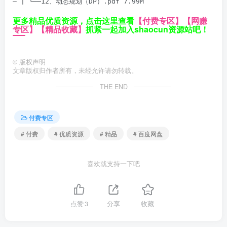
– | └──12、动态规划（DP）.pdf 7.99M
更多精品优质资源，点击这里查看
【付费专区】
【网赚
专区】
【精品收藏】
抓紧一起加入shaocun资源站吧！
©
版权声明
文章版权归作者所有，未经允许请勿转载。
THE END
付费专区
# 付费
# 优质资源
# 精品
# 百度网盘
喜欢就支持一下吧
点赞
3
分享
收藏