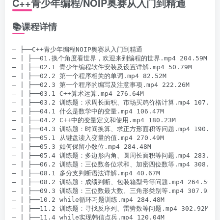
C++青少年编程/NOIP奥赛从入门到精通
📚课程详情
– ├──C++青少年编程NOIP奥赛从入门到精通

– | ├──01.换个角度看世界，欢迎来到编程的世界.mp4 204.59M

– | ├──02.1 青少年编程软件安装及设置详解.mp4 50.79M

– | ├──02.2 第一个程序相关的单词.mp4 82.52M

– | ├──02.3 第一个程序的编写及注意事项.mp4 222.26M

– | ├──03.1 C++算术运算.mp4 276.64M

– | ├──03.2 训练题：求周长面积、市场买鸡价格计算.mp4 107.89M
– | ├──04.1 什么是数学中的变量.mp4 106.47M

– | ├──04.2 C++中的变量定义和使用.mp4 180.23M

– | ├──04.3 训练题：时间换算、求正方形面积等问题.mp4 190.59M
– | ├──05.1 从键盘读入变量的值.mp4 270.49M

– | ├──05.3 如何保留小数位.mp4 284.48M

– | ├──05.4 训练题：多边形内角、圆周长面积等问题.mp4 283.35M
– | ├──06.2 训练题：三位数各位求和、加密四位数等.mp4 308.14M
– | ├──08.1 多分支判断语法详解.mp4 40.67M

– | ├──08.2 训练题：成绩判断、包装箱型号等问题.mp4 264.59M

– | ├──09.3 训练题：三位数最大数、三角形类别等.mp4 307.93M

– | ├──10.2 while循环习题训练.mp4 284.48M

– | ├──11.2 训练题：寻找反序列、雷劈数等问题.mp4 302.92M

– | ├──11.4 while实现韩信点兵.mp4 120.04M
