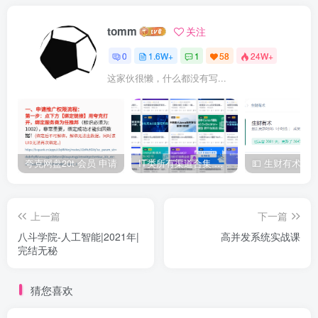
tomm
关注
0
1.6W+
1
58
24W+
这家伙很懒，什么都没有写...
夸克网盘20t 会员 申请
IT类所有渠道合集 持续日更，目前近四千多条资源 年费用户微信私信获取权限
上一篇
下一篇
八斗学院-人工智能|2021年|
高并发系统实战课
完结无秘
猜您喜欢