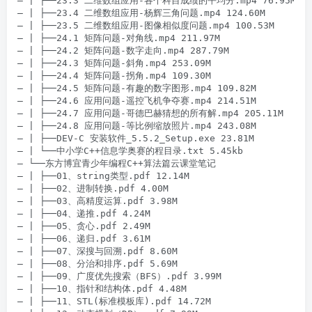
– | ├──23.3 二维数组应用-各个科目成绩的平均分.mp4 76.95M

– | ├──23.4 二维数组应用-杨辉三角问题.mp4 124.60M

– | ├──23.5 二维数组应用-图像相似度问题.mp4 100.53M

– | ├──24.1 矩阵问题-对角线.mp4 211.97M

– | ├──24.2 矩阵问题-数字走向.mp4 287.79M

– | ├──24.3 矩阵问题-斜角.mp4 253.09M

– | ├──24.4 矩阵问题-拐角.mp4 109.30M

– | ├──24.5 矩阵问题-有趣的数字图形.mp4 109.82M

– | ├──24.6 应用问题-遥控飞机争夺赛.mp4 214.51M

– | ├──24.7 应用问题-哥德巴赫猜想的所有解.mp4 205.11M

– | ├──24.8 应用问题-等比例缩放照片.mp4 243.08M

– | ├──DEV-C 安装软件_5.5.2_Setup.exe 23.81M

– | └──中小学C++信息学奥赛的程目录.txt 5.45kb

– └──东方博宜青少年编程C++算法篇云课堂笔记

– | ├──01、string类型.pdf 12.14M

– | ├──02、进制转换.pdf 4.00M

– | ├──03、高精度运算.pdf 3.98M

– | ├──04、递推.pdf 4.24M

– | ├──05、贪心.pdf 2.49M

– | ├──06、递归.pdf 3.61M

– | ├──07、深搜与回溯.pdf 8.60M

– | ├──08、分治和排序.pdf 5.69M

– | ├──09、广度优先搜索（BFS）.pdf 3.99M

– | ├──10、指针和结构体.pdf 4.48M

– | ├──11、STL(标准模板库).pdf 14.72M
