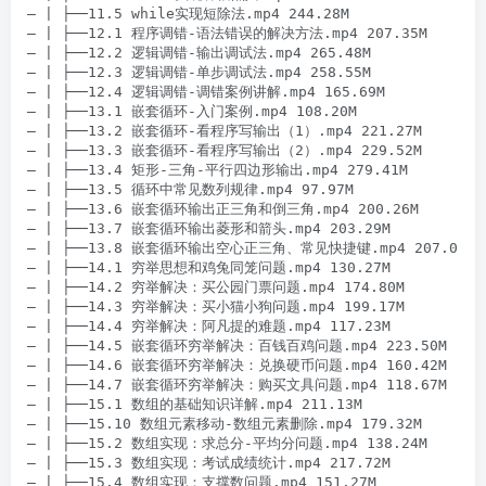
– | ├──11.5 while实现短除法.mp4 244.28M

– | ├──12.1 程序调错-语法错误的解决方法.mp4 207.35M

– | ├──12.2 逻辑调错-输出调试法.mp4 265.48M

– | ├──12.3 逻辑调错-单步调试法.mp4 258.55M

– | ├──12.4 逻辑调错-调错案例讲解.mp4 165.69M

– | ├──13.1 嵌套循环-入门案例.mp4 108.20M

– | ├──13.2 嵌套循环-看程序写输出（1）.mp4 221.27M

– | ├──13.3 嵌套循环-看程序写输出（2）.mp4 229.52M

– | ├──13.4 矩形-三角-平行四边形输出.mp4 279.41M

– | ├──13.5 循环中常见数列规律.mp4 97.97M

– | ├──13.6 嵌套循环输出正三角和倒三角.mp4 200.26M

– | ├──13.7 嵌套循环输出菱形和箭头.mp4 203.29M

– | ├──13.8 嵌套循环输出空心正三角、常见快捷键.mp4 207.02M

– | ├──14.1 穷举思想和鸡兔同笼问题.mp4 130.27M

– | ├──14.2 穷举解决：买公园门票问题.mp4 174.80M

– | ├──14.3 穷举解决：买小猫小狗问题.mp4 199.17M

– | ├──14.4 穷举解决：阿凡提的难题.mp4 117.23M

– | ├──14.5 嵌套循环穷举解决：百钱百鸡问题.mp4 223.50M

– | ├──14.6 嵌套循环穷举解决：兑换硬币问题.mp4 160.42M

– | ├──14.7 嵌套循环穷举解决：购买文具问题.mp4 118.67M

– | ├──15.1 数组的基础知识详解.mp4 211.13M

– | ├──15.10 数组元素移动-数组元素删除.mp4 179.32M

– | ├──15.2 数组实现：求总分-平均分问题.mp4 138.24M

– | ├──15.3 数组实现：考试成绩统计.mp4 217.72M

– | ├──15.4 数组实现：支撑数问题.mp4 151.27M
