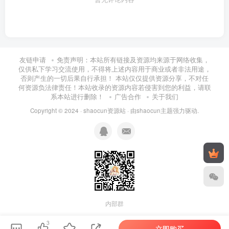
友链申请
免责声明：本站所有链接及资源均来源于网络收集，
仅供私下学习交流使用，不得将上述内容用于商业或者非法用途，
否则产生的一切后果自行承担！ 本站仅仅提供资源分享，不对任
何资源负法律责任！本站收录的资源内容若侵害到您的利益，请联
系本站进行删除！
广告合作
关于我们
Copyright © 2024 ·
shaocun资源站
· 由
shaocun主题
强力驱动.
内部群
3
立即购买