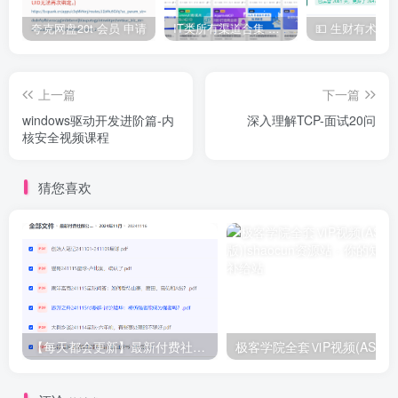
夸克网盘20t 会员 申请
IT类所有渠道合集 持续日更，目前近四千多条资源 年费用户微信私信获取权限
上一篇
下一篇
windows驱动开发进阶篇-内
深入理解TCP-面试20问
核安全视频课程
猜您喜欢
【每天都会更新】最新付费社群公众号文章
极客学院全套ⅥP视频(AS版)