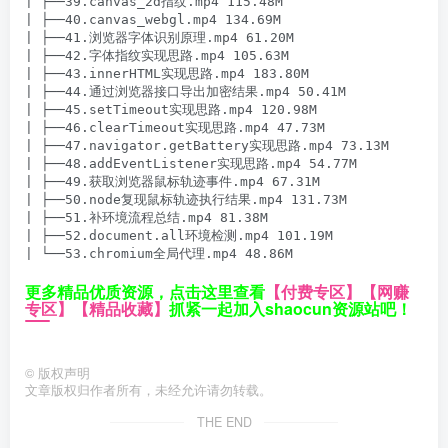
| ├──39.canvas_2d指纹.mp4 115.48M

| ├──40.canvas_webgl.mp4 134.69M

| ├──41.浏览器字体识别原理.mp4 61.20M

| ├──42.字体指纹实现思路.mp4 105.63M

| ├──43.innerHTML实现思路.mp4 183.80M

| ├──44.通过浏览器接口导出加密结果.mp4 50.41M

| ├──45.setTimeout实现思路.mp4 120.98M

| ├──46.clearTimeout实现思路.mp4 47.73M

| ├──47.navigator.getBattery实现思路.mp4 73.13M

| ├──48.addEventListener实现思路.mp4 54.77M

| ├──49.获取浏览器鼠标轨迹事件.mp4 67.31M

| ├──50.node复现鼠标轨迹执行结果.mp4 131.73M

| ├──51.补环境流程总结.mp4 81.38M

| ├──52.document.all环境检测.mp4 101.19M

| └──53.chromium全局代理.mp4 48.86M
更多精品优质资源，点击这里查看
【付费专区】
【网赚
专区】
【精品收藏】
抓紧一起加入shaocun资源站吧！
©
版权声明
文章版权归作者所有，未经允许请勿转载。
THE END