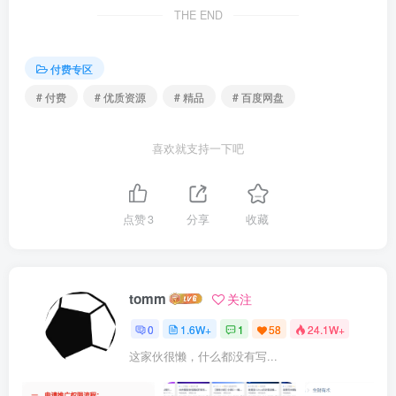
THE END
付费专区
# 付费
# 优质资源
# 精品
# 百度网盘
喜欢就支持一下吧
点赞
3
分享
收藏
tomm
关注
0
1.6W+
1
58
24.1W+
这家伙很懒，什么都没有写...