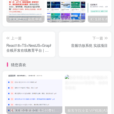
夸克网盘20t 会员 申请
IT类所有渠道合集 持续日更，目前近四千多条资源 年费用户微信私信获取权限
上一篇
下一篇
React18+TS+NestJS+GraphQL
音频功放系统 实战项目
全栈开发在线教育平台 | 更
新至12章
猜您喜欢
【每天都会更新】最新付费社群公众号文章
极客学院全套ⅥP视频(AS版)