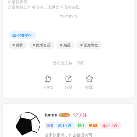
©
版权声明
文章版权归作者所有，未经允许请勿转载。
THE END
付费专区
# 付费
# 优质资源
# 精品
# 百度网盘
喜欢就支持一下吧
点赞
5
分享
收藏
tomm
关注
0
1.6W+
1
58
24.4W+
这家伙很懒，什么都没有写...