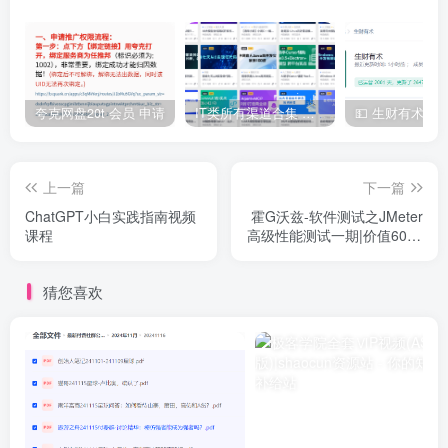
夸克网盘20t 会员 申请
IT类所有渠道合集 持续日更，目前近四千多条资源 年费用户微信私信获取权限
上一篇
下一篇
ChatGPT小白实践指南视频
霍G沃兹-软件测试之JMeter
课程
高级性能测试一期|价值6000
元|完结无秘
猜您喜欢