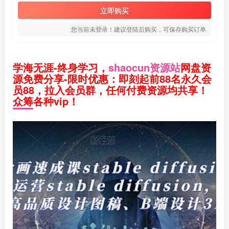
立即购买
您当前未登录！建议登陆后购买，可保存购买订单
学海无涯-终身学习，
shaocun资源站
网盘资
源免费分享-限时优惠：即刻起前88名永久会
员88，拉入会员群，任何付费资源均共享！
众筹各种vip！