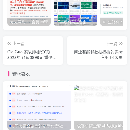
夸克网盘20t 会员 申请
IT类所有渠道合集 持续日更，目前近四千多条资源 年费用户微信私信获取权限
上一篇
下一篇
Old Guo 实战师徒班6期
商业智能和数据挖掘的实际
2022年|价值3999元|重磅首
应用 P6级别
发|金牌讲师|完结无秘
猜您喜欢
【每天都会更新】最新付费社群公众号文章
极客学院全套ⅥP视频(AS版)