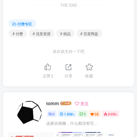
THE END
付费专区
# 付费
# 优质资源
# 精品
# 百度网盘
喜欢就支持一下吧
点赞
2
分享
收藏
tomm
关注
0
1.6W+
1
58
24W+
这家伙很懒，什么都没有写...