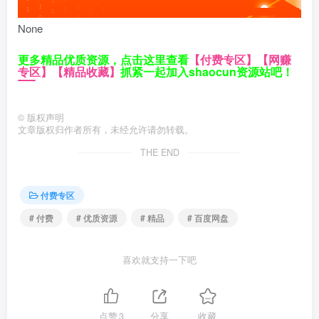
None
更多精品优质资源，点击这里查看
【付费专区】
【网赚
专区】
【精品收藏】
抓紧一起加入shaocun资源站吧！
©
版权声明
文章版权归作者所有，未经允许请勿转载。
THE END
付费专区
# 付费
# 优质资源
# 精品
# 百度网盘
喜欢就支持一下吧
点赞
3
分享
收藏