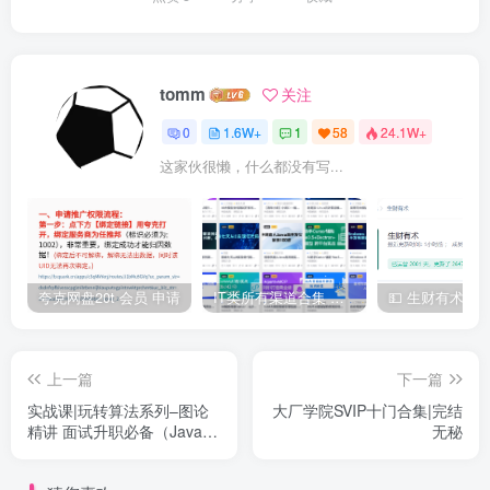
tomm
关注
0
1.6W+
1
58
24.1W+
这家伙很懒，什么都没有写...
夸克网盘20t 会员 申请
IT类所有渠道合集 持续日更，目前近四千多条资源 年费用户微信私信获取权限
上一篇
下一篇
实战课|玩转算法系列–图论
大厂学院SVIP十门合集|完结
精讲 面试升职必备（Java
无秘
版）