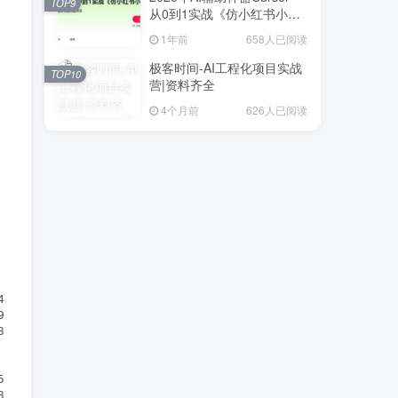
TOP9
从0到1实战《仿小红书小程
序》
1年前
658人已阅读
极客时间-AI工程化项目实战
TOP10
营|资料齐全
4个月前
626人已阅读
60M

1M

0M

6M

25M
