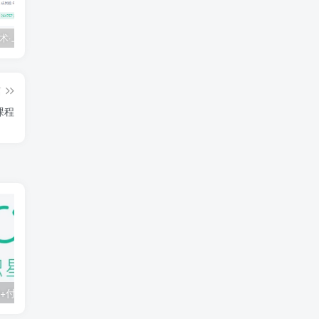
💵 生财有术·上千条付费资源合集（最新）
【每天都会更新】最新付费社群公众号文章
黑马 – AI大模型三期（无秘）
篇
课程
知识星球：300+付费课程与资料合集
2025年AI辅助神器Cursor–从0到1实战《仿小红书小程序》