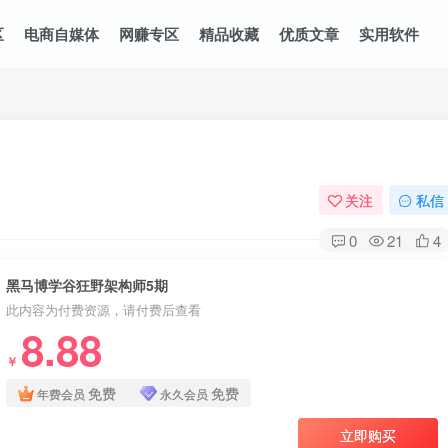
区
电商自媒体
网赚专区
精品收藏
优质文章
实用软件
关注
私信
0
21
4
黑马博学谷狂野架构师5期
此内容为付费资源，请付费后查看
8.88
￥
免费
免费
年费会员
永久会员
立即购买