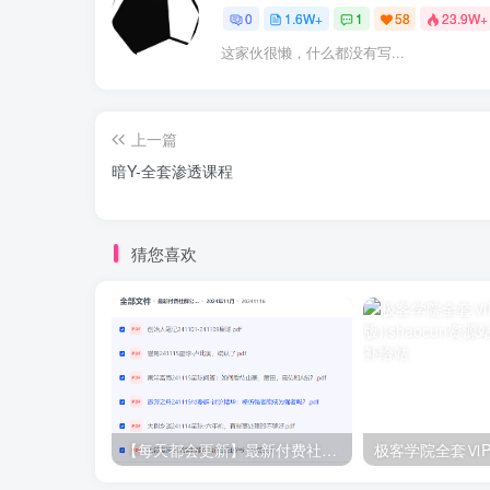
0
1.6W+
1
58
23.9W+
这家伙很懒，什么都没有写...
上一篇
暗Y-全套渗透课程
猜您喜欢
【每天都会更新】最新付费社群公众号文章
极客学院全套ⅥP