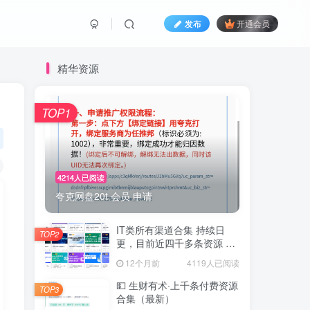
发布
开通会员
精华资源
TOP1
4214人已阅读
夸克网盘20t 会员 申请
IT类所有渠道合集 持续日
TOP2
更，目前近四千多条资源 年
费用户微信私信获取权限
12个月前
4119人已阅读
💵 生财有术·上千条付费资源
TOP3
合集（最新）