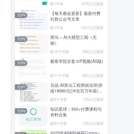
1年前
1576人已阅读
【每天都会更新】最新付费
TOP4
社群公众号文章
1年前
1317人已阅读
黑马 – AI大模型三期（无
TOP5
秘）
12个月前
992人已阅读
极客学院全套ⅥP视频(AS版)
TOP6
11个月前
801人已阅读
百战-AI算法工程师就业班|价
TOP7
值18980元|冲击百万年薪|完
结无秘
6个月前
778人已阅读
知识星球：300+付费课程与
TOP8
资料合集
9个月前
700人已阅读
2025年AI辅助神器Cursor–