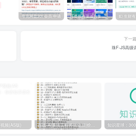
夸克网盘20t 会员 申请
IT类所有渠道合集 持续日更，目前近四千多条资源 年费用户微信私信获取权限
下一
珠F-JS高级
视频(AS版)
百战-AI算法工程师就业班|价值18980元|冲击百万年薪|完结无秘