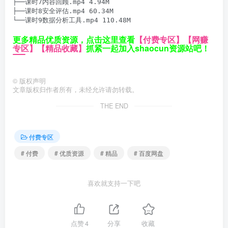
├──课时7内容回顾.mp4 4.94M

├──课时8安全评估.mp4 60.34M

└──课时9数据分析工具.mp4 110.48M
更多精品优质资源，点击这里查看
【付费专区】
【网赚
专区】
【精品收藏】
抓紧一起加入shaocun资源站吧！
©
版权声明
文章版权归作者所有，未经允许请勿转载。
THE END
付费专区
# 付费
# 优质资源
# 精品
# 百度网盘
喜欢就支持一下吧
点赞
4
分享
收藏