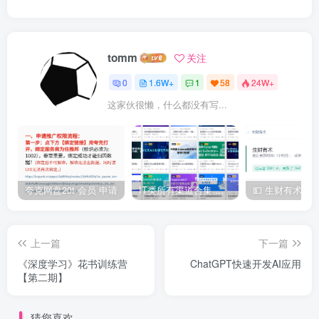
tomm
关注
0
1.6W+
1
58
24W+
这家伙很懒，什么都没有写...
夸克网盘20t 会员 申请
IT类所有渠道合集 持续日更，目前近四千多条资源 年费用户微信私信获取权限
上一篇
下一篇
《深度学习》花书训练营
ChatGPT快速开发AI应用
【第二期】
猜您喜欢