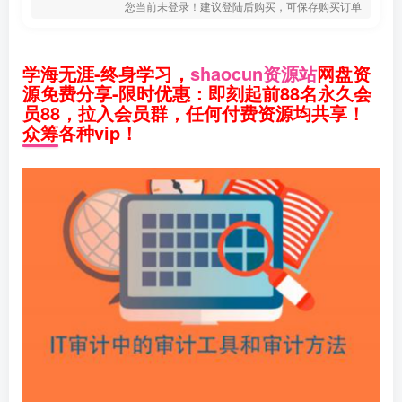
您当前未登录！建议登陆后购买，可保存购买订单
学海无涯-终身学习，
shaocun资源站
网盘资
源免费分享-限时优惠：即刻起前88名永久会
员88，拉入会员群，任何付费资源均共享！
众筹各种vip！