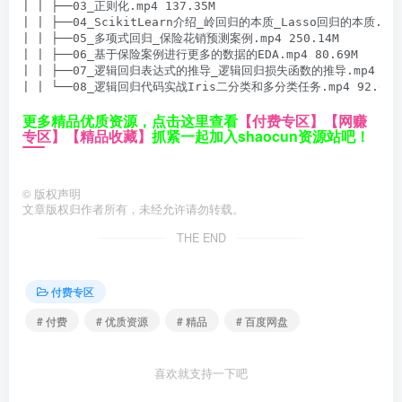
| | ├──03_正则化.mp4 137.35M

| | ├──04_ScikitLearn介绍_岭回归的本质_Lasso回归的本质.mp4 
| | ├──05_多项式回归_保险花销预测案例.mp4 250.14M

| | ├──06_基于保险案例进行更多的数据的EDA.mp4 80.69M

| | ├──07_逻辑回归表达式的推导_逻辑回归损失函数的推导.mp4 116.
更多精品优质资源，点击这里查看
【付费专区】
【网赚
专区】
【精品收藏】
抓紧一起加入shaocun资源站吧！
©
版权声明
文章版权归作者所有，未经允许请勿转载。
THE END
付费专区
# 付费
# 优质资源
# 精品
# 百度网盘
喜欢就支持一下吧