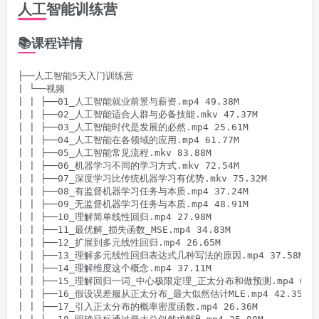
人工智能训练营
📚课程详情
├──人工智能5天入门训练营

| └──视频

| | ├──01_人工智能就业前景与薪资.mp4 49.38M

| | ├──02_人工智能适合人群与必备技能.mkv 47.37M

| | ├──03_人工智能时代是发展的必然.mp4 25.61M

| | ├──04_人工智能在各领域的应用.mp4 61.77M

| | ├──05_人工智能常见流程.mkv 83.88M

| | ├──06_机器学习不同的学习方式.mkv 72.54M

| | ├──07_深度学习比传统机器学习有优势.mkv 75.32M

| | ├──08_有监督机器学习任务与本质.mp4 37.24M

| | ├──09_无监督机器学习任务与本质.mp4 48.91M

| | ├──10_理解简单线性回归.mp4 27.98M

| | ├──11_最优解_损失函数_MSE.mp4 34.83M

| | ├──12_扩展到多元线性回归.mp4 26.65M

| | ├──13_理解多元线性回归表达式几种写法的原因.mp4 37.58M

| | ├──14_理解维度这个概念.mp4 37.11M

| | ├──15_理解回归一词_中心极限定理_正太分布和做预测.mp4 61.5
| | ├──16_假设误差服从正太分布_最大似然估计MLE.mp4 42.35M

| | ├──17_引入正太分布的概率密度函数.mp4 26.36M
