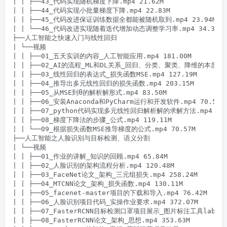
| | ├──43_代码实现随机梯度下降.mp4 21.62M

| | ├──44_代码实现小批量梯度下降.mp4 22.83M

| | ├──45_代码改进保证训练数据全都能被随机取到.mp4 23.94M

| | └──46_代码改进实现随着迭代增加动态调整学习率.mp4 34.35M

├──人工智能之快速入门与线性回归

| └──视频

| | ├──01_五天实训的内容_人工智能应用.mp4 181.00M

| | ├──02_AI的流程_ML和DL关系_回归、分类、聚类、降维的本质.mp4 
| | ├──03_线性回归的表达式_损失函数MSE.mp4 127.19M

| | ├──04_推导出多元线性回归的损失函数.mp4 203.15M

| | ├──05_从MSE到θ的解析解形式.mp4 83.50M

| | ├──06_安装Anaconda和PyCharm运行和开发软件.mp4 70.53M

| | ├──07_python代码实现多元线性回归解析解的求解方法.mp4 77.1
| | ├──08_梯度下降法的步骤_公式.mp4 119.11M

| | └──09_根据损失函数MSE推导梯度的公式.mp4 70.57M

├──人工智能之人脸识别与目标检测、语义分割

| └──视频

| | ├──01_作业的讲解_知识的回顾.mp4 65.84M

| | ├──02_人脸识别的架构流程分析.mp4 120.48M

| | ├──03_FaceNet论文_架构_三元组损失.mp4 258.24M

| | ├──04_MTCNN论文_架构_损失函数.mp4 130.11M

| | ├──05_facenet-master项目的下载和导入.mp4 76.42M

| | ├──06_人脸识别项目代码_实操作业要求.mp4 372.07M

| | ├──07_FasterRCNN目标检测口罩项目展示_图片标注工具labelim
| | ├──08_FasterRCNN论文_架构_思想.mp4 353.63M
