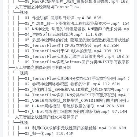
| | └──09_MaskRCNN的架构_思想_蒙版弹幕项目效果.mp4 163.40M
├──人工智能之神经网络与TensorFlow

| └──视频

| | ├──01_作业讲解_回顾昨日知识.mp4 88.83M

| | ├──02_打鸡血_聊一下图像算法工程师就业薪资水平.mp4 154.82M
| | ├──03_NN神经元_常用的3种激活函数_NN理解LR做多分类.mp4 103
| | ├──04_讲解Softmax回归算法.mp4 111.03M

| | ├──05_多层神经网络的好处_隐藏层的激活函数必须是非线性的原因.mp
| | ├──06_TensorFlow对于CPU版本的安装.mp4 62.85M

| | ├──07_TensorFlow对于GPU版本的安装.mp4 109.37M

| | ├──08_TensorFlow实现多元线性回归预测房价.mp4 198.36M

| | └──09_TensorFlow实现Softmax回归分类MNIST手写数字识别.mp
├──人工智能之图像识别与图像分割

| └──视频

| | ├──01_TensorFlow实现DNN分类MNIST手写数字识别.mp4 223.
| | ├──02_卷积神经网络卷积层_卷积的计算.mp4 112.61M

| | ├──03_池化的计算_SAME和VALID模式_经典CNN结构.mp4 78.50
| | ├──04_TensorFlow实训CNN分类MNIST手写数字识别.mp4 179.
| | ├──05_VGG16网络模型_数据增强_COVID19医疗图片的识别.mp4 2
| | ├──06_U-Net网络模型_细胞核数据的读取.mp4 206.51M

| | └──07_U-Net网络进行细胞核切分的训练代码.mp4 97.14M

└──人工智能之线性回归优化与逻辑回归

| └──视频

| | ├──01_利用GD来求解多元线性回归的最优解.mp4 106.63M

| | ├──02_归一化.mp4 219.45M
