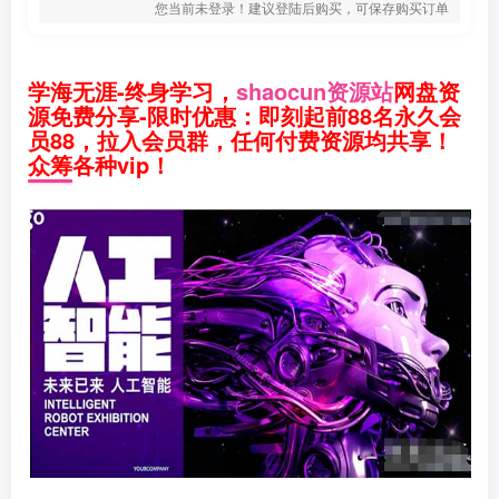
您当前未登录！建议登陆后购买，可保存购买订单
学海无涯-终身学习，
shaocun资源站
网盘资
源免费分享-限时优惠：即刻起前88名永久会
员88，拉入会员群，任何付费资源均共享！
众筹各种vip！