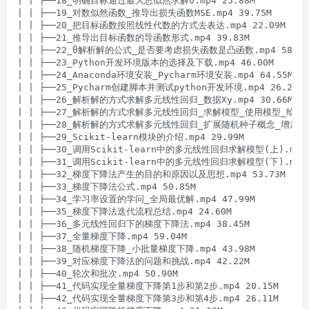
| | ├──18_明确目标通过最大总似然求解θ.mp4 25.88M

| | ├──19_对数似然函数_推导出损失函数MSE.mp4 39.75M

| | ├──20_把目标函数按照线性代数的方式去表达.mp4 22.09M

| | ├──21_推导出目标函数的导函数形式.mp4 39.83M

| | ├──22_θ解析解的公式_是否要考虑损失函数是凸函数.mp4 58.01M
| | ├──23_Python开发环境版本的选择及下载.mp4 46.00M

| | ├──24_Anaconda环境安装_Pycharm环境安装.mp4 64.55M

| | ├──25_Pycharm创建脚本并测试python开发环境.mp4 26.27M

| | ├──26_解析解的方式求解多元线性回归_数据Xy.mp4 30.66M

| | ├──27_解析解的方式求解多元线性回归_求解模型_使用模型_绘制图形.
| | ├──28_解析解的方式求解多元线性回归_扩展随机种子概念_增加维度代
| | ├──29_Scikit-learn模块的介绍.mp4 29.99M

| | ├──30_调用Scikit-learn中的多元线性回归求解模型(上).mp4 2
| | ├──31_调用Scikit-learn中的多元线性回归求解模型(下).mp4 3
| | ├──32_梯度下降法产生的目的和原因以及思想.mp4 53.73M

| | ├──33_梯度下降法公式.mp4 50.85M

| | ├──34_学习率设置的学问_全局最优解.mp4 47.99M

| | ├──35_梯度下降法迭代流程总结.mp4 24.60M

| | ├──36_多元线性回归下的梯度下降法.mp4 38.45M

| | ├──37_全量梯度下降.mp4 59.04M

| | ├──38_随机梯度下降_小批量梯度下降.mp4 43.98M

| | ├──39_对应梯度下降法的问题和挑战.mp4 42.22M

| | ├──40_轮次和批次.mp4 50.90M

| | ├──41_代码实现全量梯度下降第1步和第2步.mp4 20.15M

| | ├──42_代码实现全量梯度下降第3步和第4步.mp4 26.11M
