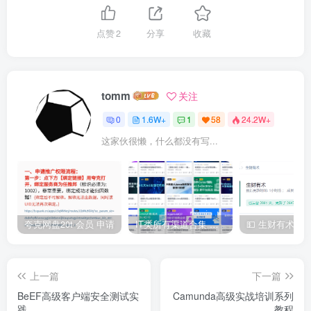
点赞
2
分享
收藏
tomm
关注
0
1.6W+
1
58
24.2W+
这家伙很懒，什么都没有写...
夸克网盘20t 会员 申请
IT类所有渠道合集 持续日更，目前近四千多条资源 年费用户微信私信获取权限
上一篇
下一篇
BeEF高级客户端安全测试实
Camunda高级实战培训系列
践
教程